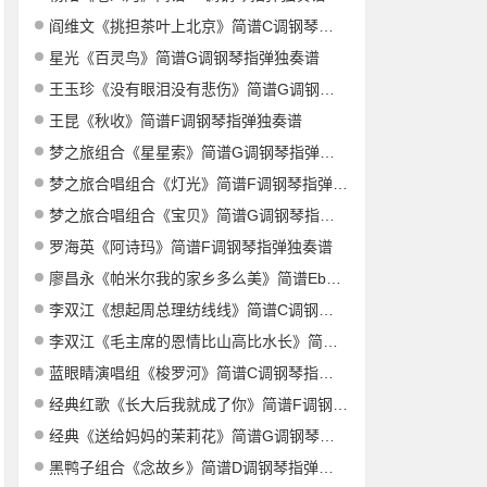
阎维文《挑担茶叶上北京》简谱C调钢琴指弹独奏谱
星光《百灵鸟》简谱G调钢琴指弹独奏谱
王玉珍《没有眼泪没有悲伤》简谱G调钢琴指弹独奏谱
王昆《秋收》简谱F调钢琴指弹独奏谱
梦之旅组合《星星索》简谱G调钢琴指弹独奏谱
梦之旅合唱组合《灯光》简谱F调钢琴指弹独奏谱
梦之旅合唱组合《宝贝》简谱G调钢琴指弹独奏谱
罗海英《阿诗玛》简谱F调钢琴指弹独奏谱
廖昌永《帕米尔我的家乡多么美》简谱Eb调钢琴指弹独奏谱
李双江《想起周总理纺线线》简谱C调钢琴指弹独奏谱
李双江《毛主席的恩情比山高比水长》简谱G调钢琴指弹独奏谱
蓝眼睛演唱组《梭罗河》简谱C调钢琴指弹独奏谱
经典红歌《长大后我就成了你》简谱F调钢琴指弹独奏谱
经典《送给妈妈的茉莉花》简谱G调钢琴指弹独奏谱
黑鸭子组合《念故乡》简谱D调钢琴指弹独奏谱