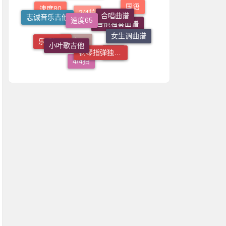
G调
粤语
志诚音乐吉他
国语
速度80
女生调曲谱
小叶歌吉他
钢琴指弹独奏谱
2/4拍
吉他独奏曲谱
乐乐钢琴
C调
速度70
4/4拍