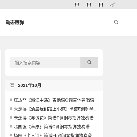
动态跟弹
2021年10月
庄达菲《湘江中路》吉他谱G调吉他弹唱谱
朱逢博《清晨我们踏上小道》简谱E调钢琴指弹独奏谱
朱逢博《赤诚花》简谱F调钢琴指弹独奏谱
赵国强《草原》简谱C调钢琴指弹独奏谱
杨阳《老人河》简谱Eb调钢琴指弹独奏谱