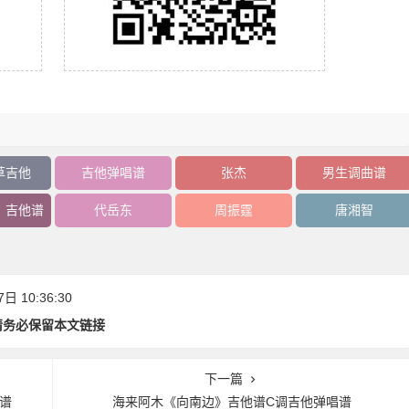
草吉他
吉他弹唱谱
张杰
男生调曲谱
》吉他谱
代岳东
周振霆
唐湘智
 10:36:30
请务必保留本文链接
下一篇
谱
海来阿木《向南边》吉他谱C调吉他弹唱谱