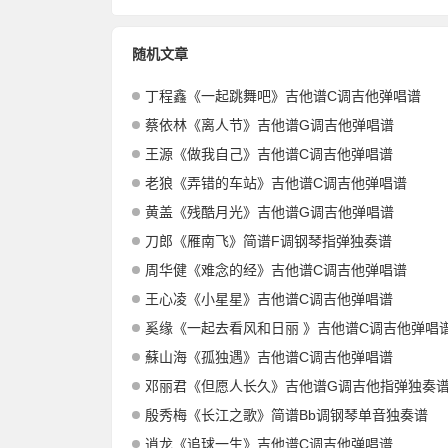
随机文章
丁程鑫《一起跳舞吧》吉他谱C调吉他弹唱谱
蔡依林《离人节》吉他谱G调吉他弹唱谱
王源《做我自己》吉他谱C调吉他弹唱谱
老狼《弄错的车站》吉他谱C调吉他弹唱谱
黄盖《残酷月光》吉他谱G调吉他弹唱谱
刀郎《雁南飞》简谱F调钢琴指弹独奏谱
周华健《难念的经》吉他谱C调吉他弹唱谱
王心凌《小星星》吉他谱C调吉他弹唱谱
奚缘《一起去看风和日丽 》吉他谱C调吉他弹唱
蘇山海《孤独遇》吉他谱C调吉他弹唱谱
邓丽君《但愿人长久》吉他谱G调吉他指弹独奏
殷秀梅《长江之歌》简谱Bb调钢琴单音独奏谱
逍龙《追球一生》吉他谱C调吉他弹唱谱