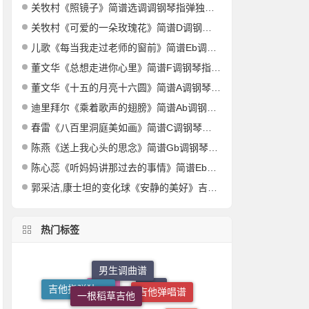
关牧村《照镜子》简谱选调调钢琴指弹独奏谱
关牧村《可爱的一朵玫瑰花》简谱D调钢琴指弹独奏谱
儿歌《每当我走过老师的窗前》简谱Eb调钢琴指弹独奏谱
董文华《总想走进你心里》简谱F调钢琴指弹独奏谱
董文华《十五的月亮十六圆》简谱A调钢琴指弹独奏谱
迪里拜尔《乘着歌声的翅膀》简谱Ab调钢琴指弹独奏谱
春雷《八百里洞庭美如画》简谱C调钢琴指弹独奏谱
陈燕《送上我心头的思念》简谱Gb调钢琴指弹独奏谱
陈心蕊《听妈妈讲那过去的事情》简谱Eb调钢琴指弹独奏谱
郭采洁,康士坦的变化球《安静的美好》吉他谱G调吉他弹唱谱
热门标签
男生调曲谱
一根稻草吉他
吉他弹唱谱
吉他指弹独奏谱
速度65
合唱曲谱