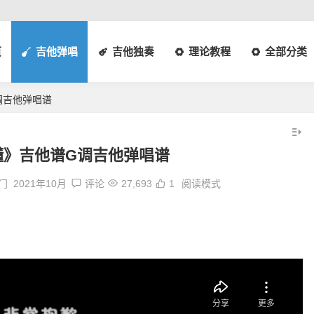
页
吉他弹唱
吉他独奏
理论教程
全部分类
调吉他弹唱谱
懂》吉他谱G调吉他弹唱谱
热门
2021年10月
评论
27,693
1
阅读模式