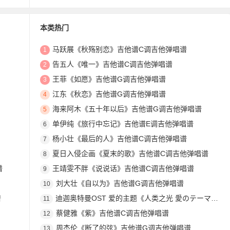
本类热门
马跃展《秋殇别恋》吉他谱C调吉他弹唱谱
1
告五人《唯一》吉他谱C调吉他弹唱谱
2
王菲《如愿》吉他谱G调吉他弹唱谱
3
江东《秋恋》吉他谱G调吉他弹唱谱
4
海来阿木《五十年以后》吉他谱G调吉他弹唱谱
5
单伊纯《旅行中忘记》吉他谱E调吉他弹唱谱
6
杨小壮《最后的人》吉他谱C调吉他弹唱谱
7
夏日入侵企画《夏末的歌》吉他谱C调吉他弹唱谱
8
谱
王靖雯不胖《说说话》吉他谱C调吉他弹唱谱
9
刘大壮《自以为》吉他谱G调吉他弹唱谱
10
谱
迪迦奥特曼OST 爱的主题《人类之光 愛のテーマ》吉他谱D调吉他指弹独奏谱
11
蔡健雅《紫》吉他谱C调吉他弹唱谱
12
周杰伦《断了的弦》吉他谱G调吉他弹唱谱
13