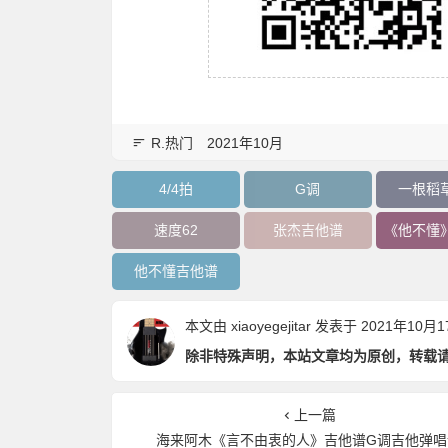
R.热门
2021年10月
4/4拍
G调
一根稻
速度62
张杰吉他谱
《他不懂
他不懂吉他谱
本文由
xiaoyegejitar
发表于 2021年10月17日
除非特殊声明，本站文章均为原创，转载
上一篇
海来阿木《言不由衷的人》吉他谱G调吉他弹唱