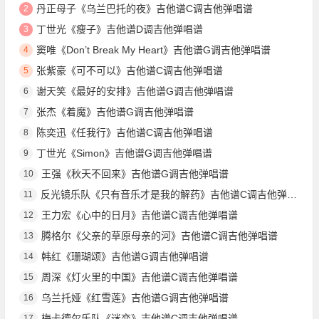
丹正母子《乌兰巴托的夜》吉他谱C调吉他弹唱谱
2
丁世光《瘦子》吉他谱D调吉他弹唱谱
3
窦唯《Don’t Break My Heart》吉他谱G调吉他弹唱谱
4
张紫豪《可不可以》吉他谱C调吉他弹唱谱
5
谢天笑《最好的安排》吉他谱G调吉他弹唱谱
6
张杰《着魔》吉他谱G调吉他弹唱谱
7
陈奕迅《任我行》吉他谱C调吉他弹唱谱
8
丁世光《Simon》吉他谱G调吉他弹唱谱
9
王强《秋天不回来》吉他谱G调吉他弹唱谱
10
反光镜乐队《只有音乐才是我的解药》吉他谱C调吉他弹唱谱
11
王力宏《心中的日月》吉他谱C调吉他弹唱谱
12
腾格尔《父亲的草原母亲的河》吉他谱C调吉他弹唱谱
13
韩红《珊瑚颂》吉他谱G调吉他弹唱谱
14
周深《灯火里的中国》吉他谱C调吉他弹唱谱
15
乌兰托娅《红雪莲》吉他谱G调吉他弹唱谱
16
梅卡德尔乐队《迷恋》吉他谱C调吉他弹唱谱
17