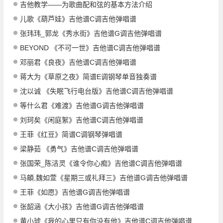
吉他教学——为歌曲配和弦的基本方法介绍
儿歌《葫芦娃》吉他谱C调吉他弹唱谱
张玮玮_郭龙《秀水街》吉他谱G调吉他弹唱谱
BEYOND 《不可一世》吉他谱C调吉他弹唱谱
邓丽君《良夜》吉他谱C调吉他弹唱谱
蒋大为《草原之夜》简谱E调钢琴单音独奏谱
沈以诚 《失眠飞行电台版》吉他谱C调吉他弹唱谱
等什么君《难渡》吉他谱G调吉他弹唱谱
刘珂矣《闲庭絮》吉他谱C调吉他弹唱谱
王菲《红豆》简谱C调钢琴弹唱谱
梁静茹 《勇气》吉他谱C调吉他弹唱谱
张国荣_陈洁灵《谁令你心痴》吉他谱C调吉他弹唱谱
马頔,魏如萱《星期三或礼拜三》吉他谱G调吉他弹唱谱
王菲《如愿》吉他谱G调吉他弹唱谱
张韶涵《大小孩》吉他谱G调吉他弹唱谱
黄小琥《我的心里只有你没有他》吉他谱C调吉他弹唱谱