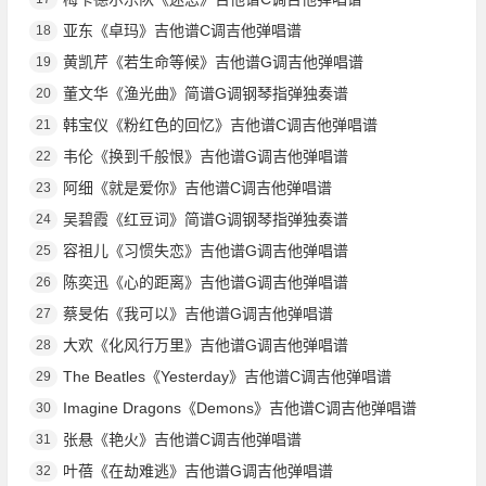
亚东《卓玛》吉他谱C调吉他弹唱谱
18
黄凯芹《若生命等候》吉他谱G调吉他弹唱谱
19
董文华《渔光曲》简谱G调钢琴指弹独奏谱
20
韩宝仪《粉红色的回忆》吉他谱C调吉他弹唱谱
21
韦伦《换到千般恨》吉他谱G调吉他弹唱谱
22
阿细《就是爱你》吉他谱C调吉他弹唱谱
23
吴碧霞《红豆词》简谱G调钢琴指弹独奏谱
24
容祖儿《习惯失恋》吉他谱G调吉他弹唱谱
25
陈奕迅《心的距离》吉他谱G调吉他弹唱谱
26
蔡旻佑《我可以》吉他谱G调吉他弹唱谱
27
大欢《化风行万里》吉他谱G调吉他弹唱谱
28
The Beatles《Yesterday》吉他谱C调吉他弹唱谱
29
Imagine Dragons《Demons》吉他谱C调吉他弹唱谱
30
张悬《艳火》吉他谱C调吉他弹唱谱
31
叶蓓《在劫难逃》吉他谱G调吉他弹唱谱
32