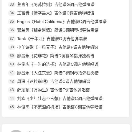
蔡青年《阿苏拉则》吉他谱G调吉他弹唱谱
33
王富贵《情字最大》吉他谱C调吉他弹唱谱
34
Eagles《Hotel California》吉他谱C调吉他弹唱谱
35
郭兰英《翻身道情》简谱G调钢琴指弹独奏谱
36
Tank《千年泪》吉他谱G调吉他弹唱谱
37
小羊诗歌《一粒麦子》吉他谱F调吉他弹唱谱
38
廖昌永《花非花》简谱D调钢琴指弹独奏谱
39
林俊杰《一时的选择》吉他谱C调吉他弹唱谱
40
廖昌永《大江东去》简谱G调钢琴指弹独奏谱
41
周深《达拉崩吧》吉他谱C调吉他弹唱谱
42
萨顶顶《万物生》吉他谱F调吉他弹唱谱
43
刘欢《少年壮志不言愁》吉他谱C调吉他弹唱谱
44
林俊杰《不流泪的机场》吉他谱C调吉他弹唱谱
45