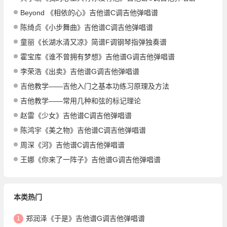
Beyond 《相依的心》吉他谱C调吉他弹唱谱
陈绮贞《小步舞曲》吉他谱C调吉他弹唱谱
童丽《长湖水清又凉》简谱F调钢琴指弹独奏谱
霍宝库《谁不曾拥有梦想》吉他谱G调吉他弹唱谱
李荣浩《出卖》吉他谱G调吉他弹唱谱
吉他教学——吉他入门之基本功练习原理及方法
吉他教学——常用几种和弦的标记理论
赵雷《少女》吉他谱C调吉他弹唱谱
陈鸿宇《美之物》吉他谱C调吉他弹唱谱
周深《河》吉他谱C调吉他弹唱谱
王娜《你来了一阵子》吉他谱G调吉他弹唱谱
本类热门
郑润泽《于是》吉他谱G调吉他弹唱谱
1