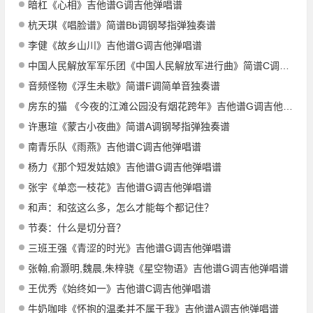
暗杠《心相》吉他谱G调吉他弹唱谱
杭天琪《唱脸谱》简谱Bb调钢琴指弹独奏谱
李健《故乡山川》吉他谱G调吉他弹唱谱
中国人民解放军军乐团《中国人民解放军进行曲》简谱C调钢琴指弹独奏谱
音频怪物《浮生未歇》简谱F调简单音独奏谱
房东的猫 《今夜的江滩公园没有烟花跨年》吉他谱G调吉他弹唱谱
许惠瑄《蒙古小夜曲》简谱A调钢琴指弹独奏谱
南青乐队《雨燕》吉他谱C调吉他弹唱谱
杨力《那个短发姑娘》吉他谱G调吉他弹唱谱
张宇《单恋一枝花》吉他谱G调吉他弹唱谱
和声：和弦这么多，怎么才能每个都记住？
节奏：什么是切分音？
三班王强《青涩的时光》吉他谱G调吉他弹唱谱
张翰,俞灏明,魏晨,朱梓骁《星空物语》吉他谱G调吉他弹唱谱
王优秀《始终如一》吉他谱C调吉他弹唱谱
牛奶咖啡《怀抱的温柔并不属于我》吉他谱A调吉他弹唱谱