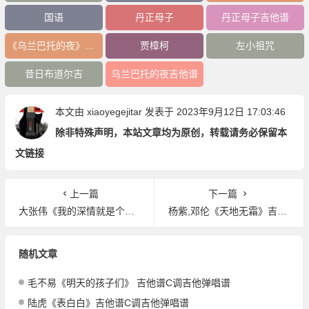
国语
丹正母子
丹正母子吉他谱
《乌兰巴托的夜》吉他谱
贾樟柯
左小祖咒
昔日布道尔吉
乌兰巴托的夜吉他谱
本文由
xiaoyegejitar
发表于 2023年9月12日 17:03:46
除非特殊声明，本站文章均为原创，转载请务必保留本
文链接
上一篇
下一篇
大张伟《我的深情就是个笑话》吉他谱E调吉他弹唱谱
杨紫,邓伦《天地无霜》吉他谱G调吉他弹唱谱
随机文章
毛不易《明天的孩子们》 吉他谱C调吉他弹唱谱
陆虎《表白白》吉他谱C调吉他弹唱谱