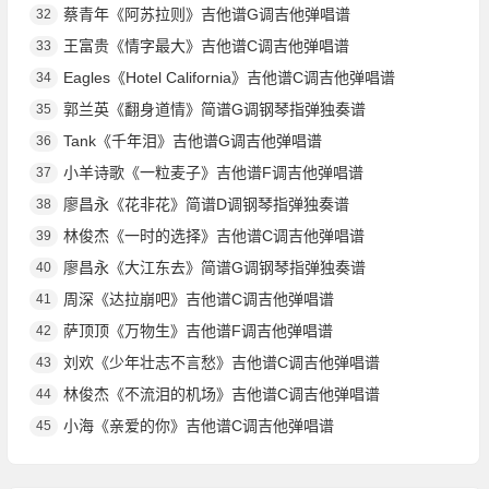
蔡青年《阿苏拉则》吉他谱G调吉他弹唱谱
32
王富贵《情字最大》吉他谱C调吉他弹唱谱
33
Eagles《Hotel California》吉他谱C调吉他弹唱谱
34
郭兰英《翻身道情》简谱G调钢琴指弹独奏谱
35
Tank《千年泪》吉他谱G调吉他弹唱谱
36
小羊诗歌《一粒麦子》吉他谱F调吉他弹唱谱
37
廖昌永《花非花》简谱D调钢琴指弹独奏谱
38
林俊杰《一时的选择》吉他谱C调吉他弹唱谱
39
廖昌永《大江东去》简谱G调钢琴指弹独奏谱
40
周深《达拉崩吧》吉他谱C调吉他弹唱谱
41
萨顶顶《万物生》吉他谱F调吉他弹唱谱
42
刘欢《少年壮志不言愁》吉他谱C调吉他弹唱谱
43
林俊杰《不流泪的机场》吉他谱C调吉他弹唱谱
44
小海《亲爱的你》吉他谱C调吉他弹唱谱
45