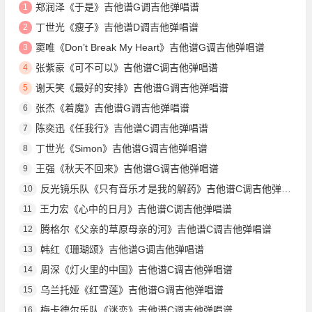
郑润泽《于是》吉他谱G调吉他弹唱谱
1
丁世光《瘦子》吉他谱D调吉他弹唱谱
2
窦唯《Don’t Break My Heart》吉他谱G调吉他弹唱谱
3
张紫豪《可不可以》吉他谱C调吉他弹唱谱
4
谢天笑《最好的安排》吉他谱G调吉他弹唱谱
5
张杰《着魔》吉他谱G调吉他弹唱谱
6
陈奕迅《任我行》吉他谱C调吉他弹唱谱
7
丁世光《Simon》吉他谱G调吉他弹唱谱
8
王强《秋天不回来》吉他谱G调吉他弹唱谱
9
反光镜乐队《只有音乐才是我的解药》吉他谱C调吉他弹唱谱
10
王力宏《心中的日月》吉他谱C调吉他弹唱谱
11
腾格尔《父亲的草原母亲的河》吉他谱C调吉他弹唱谱
12
韩红《珊瑚颂》吉他谱G调吉他弹唱谱
13
周深《灯火里的中国》吉他谱C调吉他弹唱谱
14
乌兰托娅《红雪莲》吉他谱G调吉他弹唱谱
15
梅卡德尔乐队《迷恋》吉他谱C调吉他弹唱谱
16