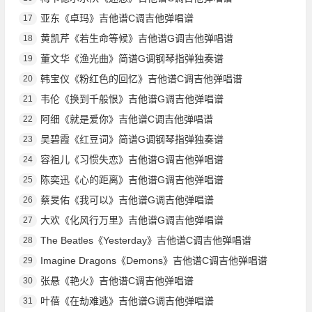
亚东《卓玛》吉他谱C调吉他弹唱谱
17
黄凯芹《若生命等候》吉他谱G调吉他弹唱谱
18
董文华《渔光曲》简谱G调钢琴指弹独奏谱
19
韩宝仪《粉红色的回忆》吉他谱C调吉他弹唱谱
20
韦伦《换到千般恨》吉他谱G调吉他弹唱谱
21
阿细《就是爱你》吉他谱C调吉他弹唱谱
22
吴碧霞《红豆词》简谱G调钢琴指弹独奏谱
23
容祖儿《习惯失恋》吉他谱G调吉他弹唱谱
24
陈奕迅《心的距离》吉他谱G调吉他弹唱谱
25
蔡旻佑《我可以》吉他谱G调吉他弹唱谱
26
大欢《化风行万里》吉他谱G调吉他弹唱谱
27
The Beatles《Yesterday》吉他谱C调吉他弹唱谱
28
Imagine Dragons《Demons》吉他谱C调吉他弹唱谱
29
张悬《艳火》吉他谱C调吉他弹唱谱
30
叶蓓《在劫难逃》吉他谱G调吉他弹唱谱
31