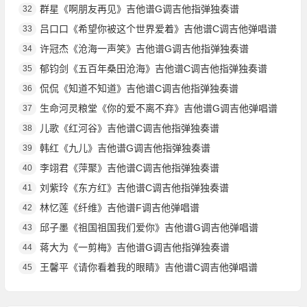
群星《啊朋友再见》吉他谱G调吉他指弹独奏谱
32
吕口口《希望你被这个世界爱着》吉他谱C调吉他弹唱谱
33
许冠杰《沧海一声笑》吉他谱G调吉他指弹独奏谱
34
郁钧剑《五百年桑田沧海》吉他谱C调吉他指弹独奏谱
35
侃侃《知道不知道》吉他谱C调吉他指弹独奏谱
36
生命河灵粮堂《你的爱不离不弃》吉他谱G调吉他弹唱谱
37
儿歌《红河谷》吉他谱C调吉他指弹独奏谱
38
韩红《九儿》吉他谱G调吉他指弹独奏谱
39
李翊君《萍聚》吉他谱C调吉他指弹独奏谱
40
刘紫玲《东方红》吉他谱C调吉他指弹独奏谱
41
林忆莲《纤维》吉他谱F调吉他弹唱谱
42
邱子墨《祖国祖国我们爱你》吉他谱G调吉他弹唱谱
43
蒋大为《一剪梅》吉他谱G调吉他指弹独奏谱
44
王馨平《请你看着我的眼睛》吉他谱C调吉他弹唱谱
45