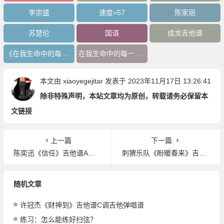
李宗盛
速度=57
陈家丽
苏慧伦
国语
成龙吉他谱
《在我生命中的每一天》吉他谱
在我生命中的每一天吉他谱
本文由
xiaoyegejitar
发表于 2023年11月17日 13:26:41
除非特殊声明，本站文章均为原创，转载请务必保留本
文链接
上一篇
下一篇
陈奕迅《信任》吉他谱A调吉他弹唱谱
刺猬乐队《盼暖春来》吉他谱C调吉他弹唱谱
随机文章
许冠杰《财神到》吉他谱C调吉他弹唱谱
练习：怎么能练好扫弦？