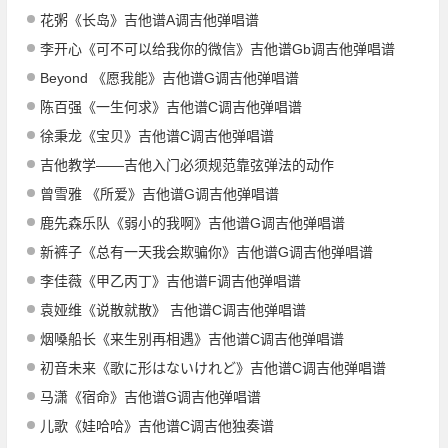
花粥《长岛》吉他谱A调吉他弹唱谱
李开心《可不可以给我你的微信》吉他谱Gb调吉他弹唱谱
Beyond 《愿我能》吉他谱G调吉他弹唱谱
陈百强《一生何求》吉他谱C调吉他弹唱谱
徐秉龙《宝贝》吉他谱C调吉他弹唱谱
吉他教学——吉他入门必须规范靠弦弹法的动作
曾雪雅 《所爱》吉他谱G调吉他弹唱谱
鹿先森乐队《弱小的我啊》吉他谱G调吉他弹唱谱
新裤子《总有一天我会欺骗你》吉他谱G调吉他弹唱谱
李佳薇《甲乙丙丁》吉他谱F调吉他弹唱谱
袁娅维《说散就散》 吉他谱C调吉他弹唱谱
烟嗓船长《来生别再相遇》吉他谱C调吉他弹唱谱
初音未来《歌に形はないけれど》吉他谱C调吉他弹唱谱
马潇《宿命》吉他谱G调吉他弹唱谱
儿歌《娃哈哈》吉他谱C调吉他独奏谱