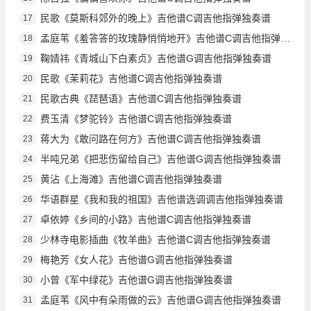
民歌《莫斯科郊外的晚上》吉他谱C调吉他指弹独奏谱
17
孟庭苇《羞答答的玫瑰静悄悄地开》吉他谱C调吉他指弹独奏谱
18
鞠婧祎《青城山下白素贞》吉他谱G调吉他指弹独奏谱
19
民歌《茉莉花》吉他谱C调吉他指弹独奏谱
20
民歌古典《琵琶语》吉他谱C调吉他指弹独奏谱
21
费玉清《梦驼铃》吉他谱C调吉他指弹独奏谱
22
蒋大为《敢问路在何方》吉他谱C调吉他指弹独奏谱
23
半吨兄弟《把悲伤留给自己》吉他谱G调吉他指弹独奏谱
24
黄沾《上海滩》吉他谱C调吉他指弹独奏谱
25
华语群星《我和我的祖国》吉他谱选调调吉他指弹独奏谱
26
卓依婷《乡间的小路》吉他谱C调吉他指弹独奏谱
27
少林寺电影插曲《牧羊曲》吉他谱C调吉他指弹独奏谱
28
梅艳芳《女人花》吉他谱G调吉他指弹独奏谱
29
小曾《军中绿花》吉他谱G调吉他指弹独奏谱
30
孟庭苇《风中有朵雨做的云》吉他谱G调吉他指弹独奏谱
31