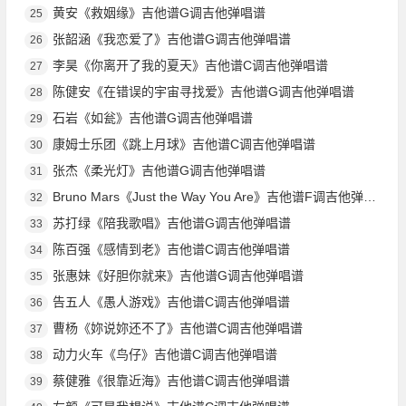
黄安《救姻缘》吉他谱G调吉他弹唱谱
25
张韶涵《我恋爱了》吉他谱G调吉他弹唱谱
26
李昊《你离开了我的夏天》吉他谱C调吉他弹唱谱
27
陈健安《在错误的宇宙寻找爱》吉他谱G调吉他弹唱谱
28
石岩《如瓮》吉他谱G调吉他弹唱谱
29
康姆士乐团《跳上月球》吉他谱C调吉他弹唱谱
30
张杰《柔光灯》吉他谱G调吉他弹唱谱
31
Bruno Mars《Just the Way You Are》吉他谱F调吉他弹唱谱
32
苏打绿《陪我歌唱》吉他谱G调吉他弹唱谱
33
陈百强《感情到老》吉他谱C调吉他弹唱谱
34
张惠妹《好胆你就来》吉他谱G调吉他弹唱谱
35
告五人《愚人游戏》吉他谱C调吉他弹唱谱
36
曹杨《妳说妳还不了》吉他谱C调吉他弹唱谱
37
动力火车《鸟仔》吉他谱C调吉他弹唱谱
38
蔡健雅《很靠近海》吉他谱C调吉他弹唱谱
39