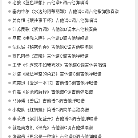
老狼《蓝色理想》吉他谱F调吉他弹唱谱
塞内维尔《水边的阿蒂丽娜》吉他谱C调吉他指弹独奏谱
姜育恒《跟往事干杯》吉他谱C调吉他弹唱谱
江苏民歌《紫竹调》吉他谱D调木吉他独奏曲
品冠《哄我入睡》吉他谱D调吉他弹唱谱
沈以诚《秘密约会》吉他谱C调吉他弹唱谱
贾巴阿叁《晨曦》吉他谱C调吉他弹唱谱
王菲《你喜欢不如我喜欢》吉他谱G调吉他弹唱谱
刘洁《魔法星空的色彩》吉他谱C调吉他弹唱谱
陈奕迅《爱是一本书》吉他谱G调吉他弹唱谱
许嵩《多余的解释》吉他谱C调吉他弹唱谱
马师傅《善后》吉他谱G调吉他弹唱谱
小虎队《红蜻蜓》简谱G调简单音独奏谱
李荣浩《紫荆花盛开》吉他谱G调吉他弹唱谱
就是南方凯《巡光》吉他谱C调吉他弹唱谱
张震岳《思念是一种病》吉他谱D调吉他弹唱谱