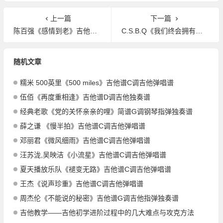
上一篇
下一篇
陈百强《感情到老》吉他谱C调吉他弹唱谱
C.S.B.Q《我们终会拥有美好的未来》吉他谱C调吉他弹唱谱
随机文章
糯米 500英里《500 miles》吉他谱C调吉他弹唱谱
伍佰《再度重相逢》吉他谱D调吉他独奏谱
经典老歌《党的关怀亲亲的哩》简谱G调钢琴指弹独奏谱
薛之谦 《慢半拍》吉他谱C调吉他弹唱谱
邓丽君《微风细雨》吉他谱C调吉他弹唱谱
汪苏泷,吴映洁《小流星》吉他谱C调吉他弹唱谱
夏天播放乐队《褪变无路》吉他谱C调吉他弹唱谱
王杰《说声珍重》吉他谱C调吉他弹唱谱
周杰伦《不能说的秘密》吉他谱G调吉他指弹独奏谱
吉他教学——吉他初学进阶过程中的几大难点与攻克方法