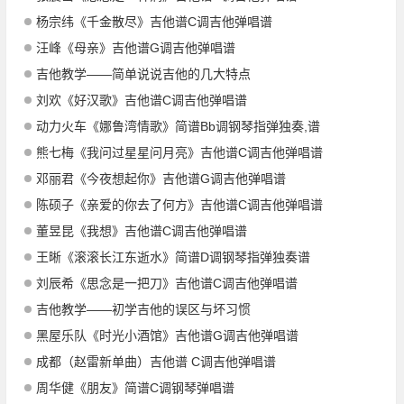
杨宗纬《千金散尽》吉他谱C调吉他弹唱谱
汪峰《母亲》吉他谱G调吉他弹唱谱
吉他教学——简单说说吉他的几大特点
刘欢《好汉歌》吉他谱C调吉他弹唱谱
动力火车《娜鲁湾情歌》简谱Bb调钢琴指弹独奏,谱
熊七梅《我问过星星问月亮》吉他谱C调吉他弹唱谱
邓丽君《今夜想起你》吉他谱G调吉他弹唱谱
陈硕子《亲爱的你去了何方》吉他谱C调吉他弹唱谱
董昱昆《我想》吉他谱C调吉他弹唱谱
王晰《滚滚长江东逝水》简谱D调钢琴指弹独奏谱
刘辰希《思念是一把刀》吉他谱C调吉他弹唱谱
吉他教学——初学吉他的误区与坏习惯
黑屋乐队《时光小酒馆》吉他谱G调吉他弹唱谱
成都（赵雷新单曲）吉他谱 C调吉他弹唱谱
周华健《朋友》简谱C调钢琴弹唱谱