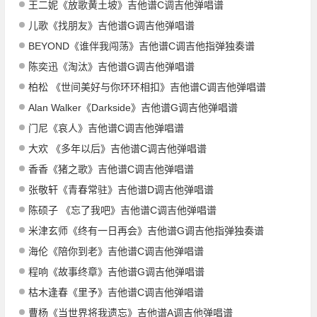
王二妮《放歌黄土坡》吉他谱C调吉他弹唱谱
儿歌《找朋友》吉他谱G调吉他弹唱谱
BEYOND《谁伴我闯荡》吉他谱C调吉他指弹独奏谱
陈奕迅《淘汰》吉他谱G调吉他弹唱谱
柏松 《世间美好与你环环相扣》吉他谱C调吉他弹唱谱
Alan Walker《Darkside》吉他谱G调吉他弹唱谱
门尼《哀人》吉他谱C调吉他弹唱谱
大欢 《多年以后》吉他谱C调吉他弹唱谱
香香《猪之歌》吉他谱C调吉他弹唱谱
张敬轩《青春常驻》吉他谱D调吉他弹唱谱
陈硕子 《忘了我吧》吉他谱C调吉他弹唱谱
米津玄师《终有一日再会》吉他谱G调吉他指弹独奏谱
海伦《陪你到老》吉他谱C调吉他弹唱谱
程响《故事终章》吉他谱G调吉他弹唱谱
枯木逢春《里予》吉他谱C调吉他弹唱谱
曹杨《当世界将我遗忘》吉他谱A调吉他弹唱谱