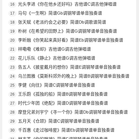
光头李进《你在他乡还好吗》吉他谱C调吉他弹唱谱
16
马句《一生啊》简谱Gb调钢琴谱单音独奏谱
17
张天赋《老派约会之必要》简谱Db调歌谱简谱
18
朴树《在希望的田野上》简谱G调钢琴谱单音独奏谱
19
李昕融《你笑起来真好看》简谱Eb调钢琴谱单音独奏谱
20
祥嘞嘞《难却》吉他谱G调吉他弹唱谱
21
花儿乐队《静止》吉他谱G调吉他弹唱谱
22
告五人《披星戴月的想你》简谱E调钢琴谱单音独奏谱
23
乌兰图雅《莫斯科郊外的晚上》简谱B调钢琴谱单音独奏谱
24
李健《向往》简谱C调钢琴谱单音独奏谱
25
王乐蔚《孤独的船》简谱B调钢琴谱单音独奏谱
26
时代少年团《绝配》简谱D调钢琴谱单音独奏谱
27
摩登兄弟刘宇宁《寻一个你》简谱Db调钢琴谱单音独奏谱
28
五月天《仓颉》简谱C调钢琴谱单音独奏谱
29
千百惠《走过咖啡屋》简谱Eb调钢琴谱单音独奏谱
30
林志美《你的眼神》简谱F调钢琴谱单音独奏谱