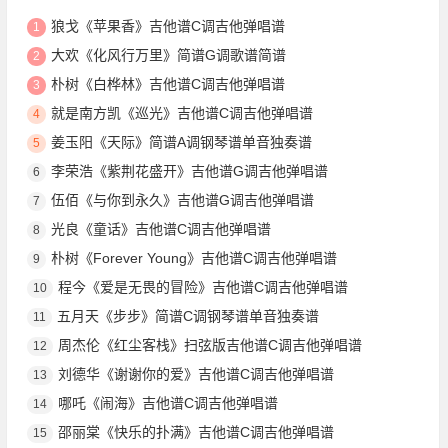
狼戈《苹果香》吉他谱C调吉他弹唱谱
1
大欢《化风行万里》简谱G调歌谱简谱
2
朴树《白桦林》吉他谱C调吉他弹唱谱
3
就是南方凯《巡光》吉他谱C调吉他弹唱谱
4
姜玉阳《天际》简谱A调钢琴谱单音独奏谱
5
李荣浩《紫荆花盛开》吉他谱G调吉他弹唱谱
6
伍佰《与你到永久》吉他谱G调吉他弹唱谱
7
光良《童话》吉他谱C调吉他弹唱谱
8
朴树《Forever Young》吉他谱C调吉他弹唱谱
9
程今《爱是无畏的冒险》吉他谱C调吉他弹唱谱
10
五月天《步步》简谱C调钢琴谱单音独奏谱
11
周杰伦《红尘客栈》扫弦版吉他谱C调吉他弹唱谱
12
刘德华《谢谢你的爱》吉他谱C调吉他弹唱谱
13
哪吒《闹海》吉他谱C调吉他弹唱谱
14
邵丽棠《快乐的扑满》吉他谱C调吉他弹唱谱
15