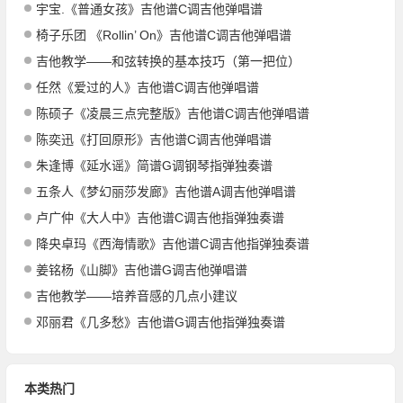
宇宝.《普通女孩》吉他谱C调吉他弹唱谱
椅子乐团 《Rollin’ On》吉他谱C调吉他弹唱谱
吉他教学——和弦转换的基本技巧（第一把位）
任然《爱过的人》吉他谱C调吉他弹唱谱
陈硕子《凌晨三点完整版》吉他谱C调吉他弹唱谱
陈奕迅《打回原形》吉他谱C调吉他弹唱谱
朱逢博《延水谣》简谱G调钢琴指弹独奏谱
五条人《梦幻丽莎发廊》吉他谱A调吉他弹唱谱
卢广仲《大人中》吉他谱C调吉他指弹独奏谱
降央卓玛《西海情歌》吉他谱C调吉他指弹独奏谱
姜铭杨《山脚》吉他谱G调吉他弹唱谱
吉他教学——培养音感的几点小建议
邓丽君《几多愁》吉他谱G调吉他指弹独奏谱
本类热门