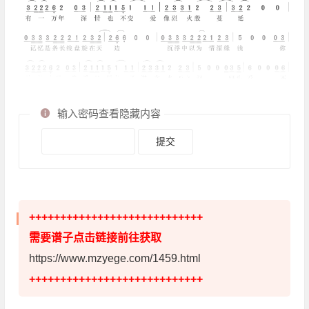
输入密码查看隐藏内容
++++++++++++++++++++++++++++
需要谱子点击链接前往获取
https://www.mzyege.com/1459.html
++++++++++++++++++++++++++++