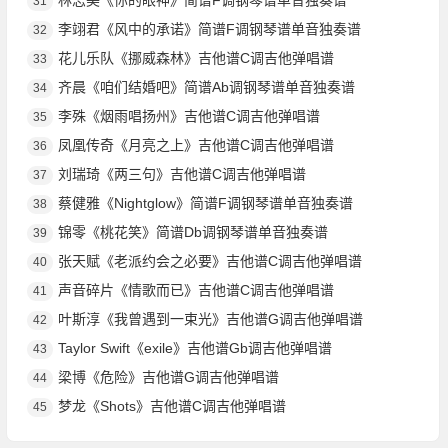
31
李翊君《风中的承诺》简谱F调钢琴谱单音独奏谱
32
花儿乐队《挪威森林》吉他谱C调吉他弹唱谱
33
齐晨《咱们结婚吧》简谱Ab调钢琴谱单音独奏谱
34
李殊《烟雨唱扬州》吉他谱C调吉他弹唱谱
35
凤凰传奇《月亮之上》吉他谱C调吉他弹唱谱
36
刘瑞琦《两三句》吉他谱C调吉他弹唱谱
37
蔡健雅《Nightglow》简谱F调钢琴谱单音独奏谱
38
锦零《桃花笑》简谱Db调钢琴谱单音独奏谱
39
张天赋《老派约会之必要》吉他谱C调吉他弹唱谱
40
声音碎片《情歌而已》吉他谱C调吉他弹唱谱
41
叶斯淳《我曾遇到一束光》吉他谱G调吉他弹唱谱
42
Taylor Swift《exile》吉他谱Gb调吉他弹唱谱
43
梁博《危险》吉他谱G调吉他弹唱谱
44
梦龙《Shots》吉他谱C调吉他弹唱谱
45