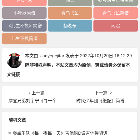
小叶歌简谱
青鸟飞鱼
青鸟飞鱼简谱
《此生不换》简谱
杨漩予
闻震
此生不换简谱
本文由
xiaoyegejitar
发表于 2022年10月20日 16:12:29
除非特殊声明，本站文章均为原创，转载请务必保留本
文链接
上一篇
下一篇
摩登兄弟刘宇宁《寻一个你》简谱Db调钢琴谱单音独奏谱
时代少年团《绝配》简谱D调钢琴谱单音独奏谱
随机文章
零点乐队《每一夜每一天》吉他谱D调吉他弹唱谱