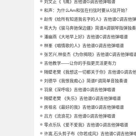
刘文正《飞鹰》吉他谱G调吉他弹唱谱
和声：为什么Am和弦在扫弦时要从5弦开始？
赵传《给所有知道我名字的人》吉他谱C调吉他
蒋大为《骏马奔驰保边疆》简谱A调钢琴指弹独
潘幽燕《大地早上好》吉他谱C调吉他弹唱谱
林峯《唱情歌的人》吉他谱G调吉他弹唱谱
张艺兴,林俊杰《为你揭晓》吉他谱C调吉他弹唱
吉他教学——让你的手指更灵活更有力
隔壁老樊《我想这一切都关于你》吉他谱G调吉他弹
刘德华《我恨我痴心》简谱F调简单音独奏谱
羽泉《深呼吸》吉他谱G调吉他弹唱谱
隔壁老樊 《失乐》吉他谱G调吉他弹唱谱
房祖名《最好的我》吉他谱G调吉他弹唱谱
吕方《流浪花》吉他谱G调吉他弹唱谱
零点乐队《爱不爱我》吉他谱G调吉他弹唱谱
许嵩,石头剪子布《你若成风》吉他谱C调吉他弹