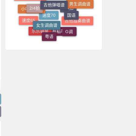
2/4拍
男生调曲谱
志诚音乐吉他
国语
女生调曲谱
小叶歌吉他
4/4拍
速度65
吉他独奏曲谱
速度70
G调
粤语
乐乐钢琴
一根稻草吉他