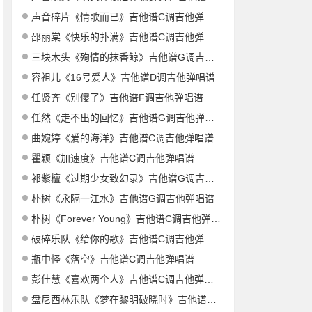
声音碎片《情歌而已》吉他谱C调吉他弹唱谱
邵丽棠《快乐的扑满》吉他谱C调吉他弹唱谱
三块木头《殉情的抹香鲸》吉他谱G调吉他弹唱谱
容祖儿《16号爱人》吉他谱D调吉他弹唱谱
任贤齐《别傻了》吉他谱F调吉他弹唱谱
任然《走不出的回忆》吉他谱G调吉他弹唱谱
曲婉婷《爱的海洋》吉他谱C调吉他弹唱谱
瞿颖《加速度》吉他谱C调吉他弹唱谱
祁紫檀《过期少女致幻录》吉他谱G调吉他弹唱谱
朴树《永隔一江水》吉他谱G调吉他弹唱谱
朴树《Forever Young》吉他谱C调吉他弹唱谱
破碎乐队《给你的歌》吉他谱C调吉他弹唱谱
瓶中怪《落空》吉他谱C调吉他弹唱谱
彭佳慧《喜欢两个人》吉他谱C调吉他弹唱谱
盘尼西林乐队《梦在黎明破晓时》吉他谱C调吉他弹唱谱