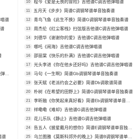
程今《爱是无畏的冒险》吉他谱C调吉他弹唱谱
10
五月天《步步》简谱C调钢琴谱单音独奏谱
11
弹唱谱
青鸟飞鱼《此生不换》简谱G调钢琴谱单音独奏谱
12
奏谱
周杰伦《红尘客栈》扫弦版吉他谱C调吉他弹唱谱
13
刘德华《谢谢你的爱》吉他谱C调吉他弹唱谱
14
哪吒《闹海》吉他谱C调吉他弹唱谱
15
谱
邵丽棠《快乐的扑满》吉他谱C调吉他弹唱谱
16
光头李进《你在他乡还好吗》吉他谱C调吉他弹唱谱
17
唱谱
马句《一生啊》简谱Gb调钢琴谱单音独奏谱
18
张天赋《老派约会之必要》简谱Db调歌谱简谱
19
朴树《在希望的田野上》简谱G调钢琴谱单音独奏谱
20
李昕融《你笑起来真好看》简谱Eb调钢琴谱单音独奏谱
21
祥嘞嘞《难却》吉他谱G调吉他弹唱谱
22
花儿乐队《静止》吉他谱G调吉他弹唱谱
23
告五人《披星戴月的想你》简谱E调钢琴谱单音独奏谱
24
唱谱
乌兰图雅《莫斯科郊外的晚上》简谱B调钢琴谱单音独奏谱
25