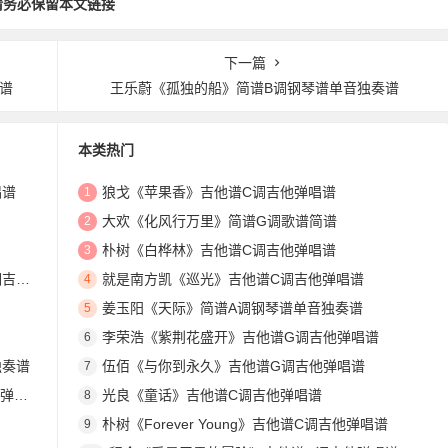
请务必保留本文链接
下一篇
谱
王乐蔚《孤独的船》简谱B调钢琴谱单音独奏谱
本类热门
唱谱
狼戈《苹果香》吉他谱C调吉他弹唱谱
1
大欢《化风行万里》简谱G调歌谱简谱
2
朴树《白桦林》吉他谱C调吉他弹唱谱
3
唱谱
就是南方凯《巡光》吉他谱C调吉他弹唱谱
4
姜玉阳《天际》简谱A调钢琴谱单音独奏谱
5
李荣浩《紫荆花盛开》吉他谱G调吉他弹唱谱
6
独奏谱
伍佰《与你到永久》吉他谱G调吉他弹唱谱
7
奏谱
光良《童话》吉他谱C调吉他弹唱谱
8
朴树《Forever Young》吉他谱C调吉他弹唱谱
9