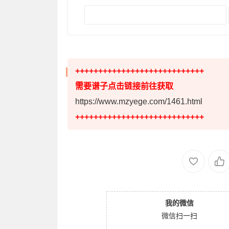
++++++++++++++++++++++++++++
需要谱子点击链接前往获取
https://www.mzyege.com/1461.html
++++++++++++++++++++++++++++
我的微信
微信扫一扫