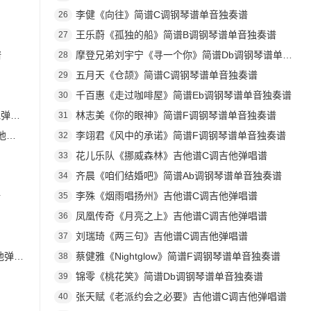
李健《向往》简谱C调钢琴谱单音独奏谱
26
王乐蔚《孤独的船》简谱B调钢琴谱单音独奏谱
27
谱
摩登兄弟刘宇宁《寻一个你》简谱Db调钢琴谱单音独奏谱
28
五月天《仓颉》简谱C调钢琴谱单音独奏谱
29
千百惠《走过咖啡屋》简谱Eb调钢琴谱单音独奏谱
30
唱谱
林志美《你的眼神》简谱F调钢琴谱单音独奏谱
31
谱
李翊君《风中的承诺》简谱F调钢琴谱单音独奏谱
32
花儿乐队《挪威森林》吉他谱C调吉他弹唱谱
33
齐晨《咱们结婚吧》简谱Ab调钢琴谱单音独奏谱
34
谱
李殊《烟雨唱扬州》吉他谱C调吉他弹唱谱
35
凤凰传奇《月亮之上》吉他谱C调吉他弹唱谱
36
刘瑞琦《两三句》吉他谱C调吉他弹唱谱
37
唱谱
蔡健雅《Nightglow》简谱F调钢琴谱单音独奏谱
38
锦零《桃花笑》简谱Db调钢琴谱单音独奏谱
39
张天赋《老派约会之必要》吉他谱C调吉他弹唱谱
40