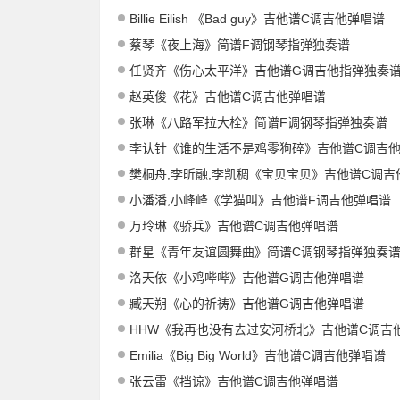
Billie Eilish 《Bad guy》吉他谱C调吉他弹唱谱
蔡琴《夜上海》简谱F调钢琴指弹独奏谱
任贤齐《伤心太平洋》吉他谱G调吉他指弹独奏
赵英俊《花》吉他谱C调吉他弹唱谱
张琳《八路军拉大栓》简谱F调钢琴指弹独奏谱
李认针《谁的生活不是鸡零狗碎》吉他谱C调吉他弹
樊桐舟,李昕融,李凯稠《宝贝宝贝》吉他谱C调吉他弹唱
小潘潘,小峰峰《学猫叫》吉他谱F调吉他弹唱谱
万玲琳《骄兵》吉他谱C调吉他弹唱谱
群星《青年友谊圆舞曲》简谱C调钢琴指弹独奏
洛天依《小鸡哔哔》吉他谱G调吉他弹唱谱
臧天朔《心的祈祷》吉他谱G调吉他弹唱谱
HHW《我再也没有去过安河桥北》吉他谱C调吉他弹
Emilia《Big Big World》吉他谱C调吉他弹唱谱
张云雷《挡谅》吉他谱C调吉他弹唱谱