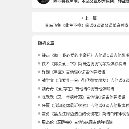
除非特殊声明，本站文章均为原创，转载
上一篇
青鸟飞鱼《此生不换》简谱G调钢琴谱单音独奏
随机文章
静sir《骑上我心爱的小摩托》吉他谱C调吉他弹
佚名《你会爱上它》简谱选调调钢琴指弹独奏谱
许巍《星空》吉他谱G调吉他弹唱谱
战学文《我要养一只小狗代替女朋友》吉他谱G调吉他弹
魏奇奇《爱,存在》吉他谱C调吉他弹唱谱
陈默默《又一年枫叶落》吉他谱G调吉他弹唱谱
任夏《我知道你最近很累》吉他谱G调吉他指弹
霍勇《黑龙江岸边洁白的玫瑰花》简谱F调钢琴指弹独
周杰伦《园游会》吉他谱A调吉他弹唱谱