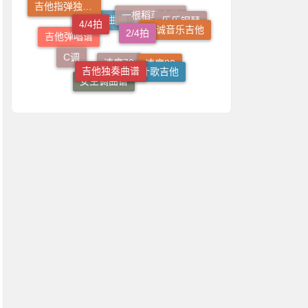
速度65
2/4拍
志诚音乐吉他
乐乐钢琴
一根稻草吉他
C调
吉他独奏曲谱
吉他弹唱谱
男生调曲谱
小叶歌吉他
速度80
女生调曲谱
速度70