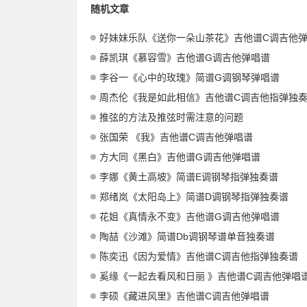
随机文章
好妹妹乐队《送你一朵山茶花》吉他谱C调吉他
薛凯琪《慕容雪》吉他谱G调吉他弹唱谱
李谷一《心中的玫瑰》简谱G调钢琴弹唱谱
周杰伦《我是如此相信》吉他谱C调吉他指弹独
推弦的方法及推弦时需注意的问题
张国荣 《我》吉他谱C调吉他弹唱谱
方大同《黑白》吉他谱G调吉他弹唱谱
李娜《黄土高坡》简谱E调钢琴指弹独奏谱
郑绪岚《太阳岛上》简谱D调钢琴指弹独奏谱
花姐《真情永不变》吉他谱G调吉他弹唱谱
陶喆《沙滩》简谱Db调钢琴谱单音独奏谱
陈奕迅《因为爱情》吉他谱C调吉他指弹独奏谱
奚缘《一起去看风和日丽 》吉他谱C调吉他弹唱
李硕《藏进风里》吉他谱C调吉他弹唱谱