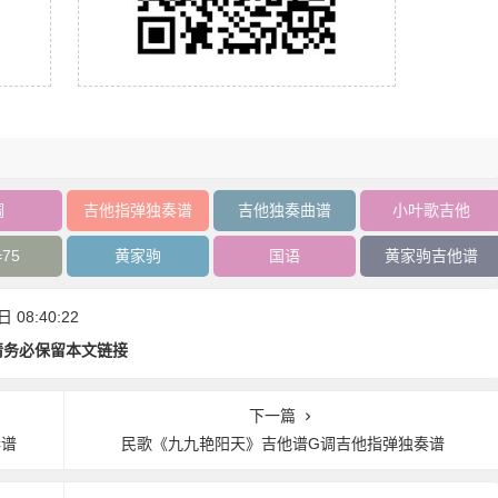
调
吉他指弹独奏谱
吉他独奏曲谱
小叶歌吉他
75
黄家驹
国语
黄家驹吉他谱
08:40:22
请务必保留本文链接
下一篇
奏谱
民歌《九九艳阳天》吉他谱G调吉他指弹独奏谱