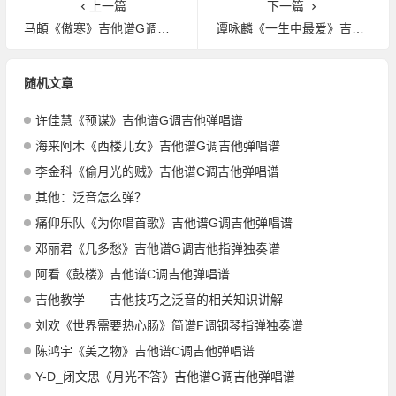
上一篇
下一篇
马頔《傲寒》吉他谱G调吉他弹唱谱
谭咏麟《一生中最爱》吉他谱C调吉他弹唱谱
随机文章
许佳慧《预谋》吉他谱G调吉他弹唱谱
海来阿木《西楼儿女》吉他谱G调吉他弹唱谱
李金科《偷月光的贼》吉他谱C调吉他弹唱谱
其他：泛音怎么弹？
痛仰乐队《为你唱首歌》吉他谱G调吉他弹唱谱
邓丽君《几多愁》吉他谱G调吉他指弹独奏谱
阿看《鼓楼》吉他谱C调吉他弹唱谱
吉他教学——吉他技巧之泛音的相关知识讲解
刘欢《世界需要热心肠》简谱F调钢琴指弹独奏谱
陈鸿宇《美之物》吉他谱C调吉他弹唱谱
Y-D_闭文思《月光不答》吉他谱G调吉他弹唱谱