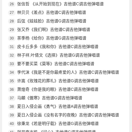
张信哲 《从开始到现在》吉他谱C调吉他弹唱谱
26
林贝贝《差点》吉他谱C调吉他弹唱谱
27
后弦《娃娃脸》吉他谱G调吉他弹唱谱
28
张又乔《我们啊》吉他谱C调吉他弹唱谱
29
茶季杨《给你》吉他谱G调吉他弹唱谱
30
皮卡丘多多《我和你》吉他谱C调吉他弹唱谱
31
林子祥,叶倩文《选择》吉他谱G调吉他弹唱谱
32
要不要买菜《莫等》吉他谱C调吉他弹唱谱
33
李代沫《我是不是你最疼爱的人》吉他谱C调吉他弹唱谱
34
许嵩《玫瑰花的葬礼》吉他谱G调吉他弹唱谱
35
萧煌奇《你是我的眼》吉他谱C调吉他弹唱谱
36
马頔《傲寒》吉他谱G调吉他弹唱谱
37
夏日入侵企画《勇气》吉他谱A调吉他弹唱谱
38
夏日入侵企画《没有名字的夜晚》吉他谱C调吉他弹唱谱
39
徐秉龙《若是明仔载》吉他谱G调吉他弹唱谱
40