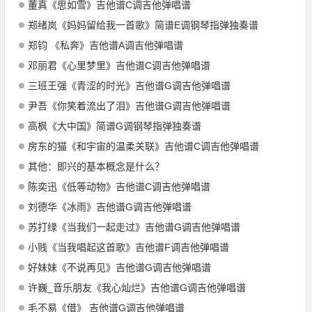
董真《思如雪》吉他谱C调吉他弹唱谱
郑绪岚《妈妈留给我一首歌》简谱E调钢琴指弹独奏谱
郑钧 《私奔》吉他谱A调吉他弹唱谱
邓丽君《心里梦里》吉他谱C调吉他弹唱谱
三班王强《青涩的时光》吉他谱G调吉他弹唱谱
尹吾《你笑着流出了泪》吉他谱G调吉他弹唱谱
高枫《大中国》简谱G调钢琴指弹独奏谱
房东的猫《和宇宙的温柔关联》吉他谱C调吉他弹唱谱
其他：即兴的基本概念是什么？
陈奕迅《低等动物》吉他谱C调吉他弹唱谱
刘德华《冰雨》吉他谱G调吉他弹唱谱
苏打绿《当我们一起走过》吉他谱G调吉他弹唱谱
小贱《当我唱起这首歌》吉他谱F调吉他弹唱谱
好妹妹《不说再见》吉他谱G调吉他弹唱谱
许巍_音乐朋友《我心灿烂》吉他谱G调吉他弹唱谱
毛不易《借》 吉他谱G调吉他弹唱谱