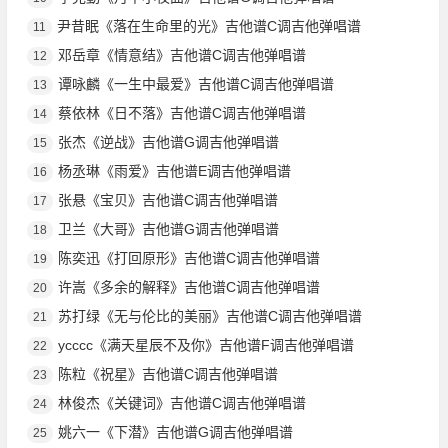
尹昔眠《落在生命里的光》吉他谱C调吉他弹唱谱
11
邓岳章《情意结》吉他谱C调吉他弹唱谱
12
谭咏麟《一生中最爱》吉他谱C调吉他弹唱谱
13
蔡依林《日不落》吉他谱C调吉他弹唱谱
14
张杰《逆战》吉他谱G调吉他弹唱谱
15
杨丞琳《雨爱》吉他谱E调吉他弹唱谱
16
张悬《宝贝》吉他谱C调吉他弹唱谱
17
卫兰《大哥》吉他谱G调吉他弹唱谱
18
陈奕迅《打回原形》吉他谱C调吉他弹唱谱
19
许嵩《多余的解释》吉他谱C调吉他弹唱谱
20
苏打绿《无与伦比的美丽》吉他谱C调吉他弹唱谱
21
ycccc《满天星辰不及你》吉他谱F调吉他弹唱谱
22
陈粒《祝星》吉他谱C调吉他弹唱谱
23
林俊杰《关键词》吉他谱C调吉他弹唱谱
24
姚六一《下潜》吉他谱G调吉他弹唱谱
25