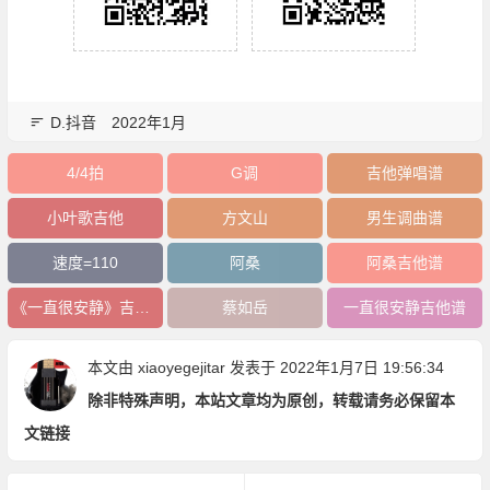
D.抖音
2022年1月
4/4拍
G调
吉他弹唱谱
小叶歌吉他
方文山
男生调曲谱
速度=110
阿桑
阿桑吉他谱
《一直很安静》吉他谱
蔡如岳
一直很安静吉他谱
本文由
xiaoyegejitar
发表于 2022年1月7日 19:56:34
除非特殊声明，本站文章均为原创，转载请务必保留本
文链接