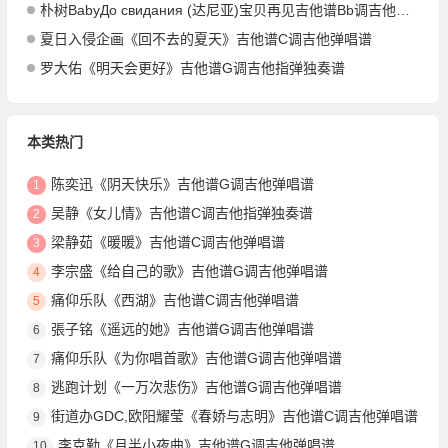
朴树BabyДо свидания (达尼亚)宝贝再见吉他谱Bb调吉他弹唱谱
夏日入侵企画《回不去的夏天》吉他谱C调吉他弹唱谱
罗大佑《明天会更好》吉他谱G调吉他指弹独奏谱
本类热门
陈奕迅《阴天快乐》吉他谱G调吉他弹唱谱
1
吴静《女儿情》吉他谱C调吉他指弹独奏谱
2
梁静茹《暖暖》吉他谱C调吉他弹唱谱
3
李宗盛《给自己的歌》吉他谱G调吉他弹唱谱
4
痛仰乐队《西湖》吉他谱C调吉他弹唱谱
5
張子铭《遥远的她》吉他谱G调吉他弹唱谱
6
痛仰乐队《为你唱首歌》吉他谱G调吉他弹唱谱
7
逃跑计划《一万次悲伤》吉他谱G调吉他弹唱谱
8
街道办GDC,欧阳耀莹《春娇与志明》吉他谱C调吉他弹唱谱
9
李克勤《月半小夜曲》吉他谱G调吉他弹唱谱
10