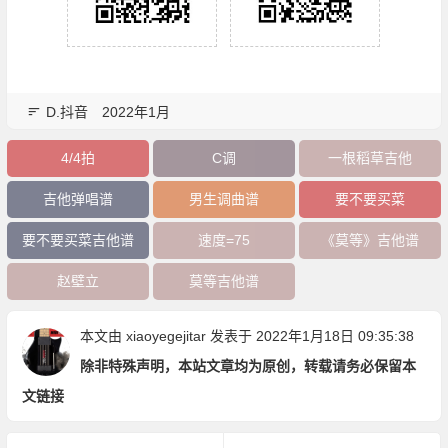
D.抖音
2022年1月
4/4拍
C调
一根稻草吉他
吉他弹唱谱
男生调曲谱
要不要买菜
要不要买菜吉他谱
速度=75
《莫等》吉他谱
赵壁立
莫等吉他谱
本文由
xiaoyegejitar
发表于 2022年1月18日 09:35:38
除非特殊声明，本站文章均为原创，转载请务必保留本
文链接