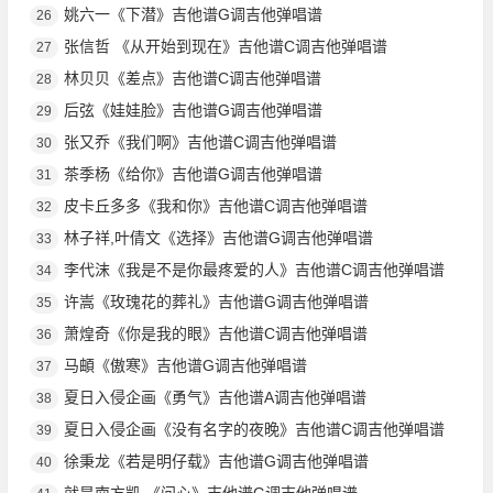
姚六一《下潜》吉他谱G调吉他弹唱谱
26
张信哲 《从开始到现在》吉他谱C调吉他弹唱谱
27
林贝贝《差点》吉他谱C调吉他弹唱谱
28
后弦《娃娃脸》吉他谱G调吉他弹唱谱
29
张又乔《我们啊》吉他谱C调吉他弹唱谱
30
茶季杨《给你》吉他谱G调吉他弹唱谱
31
皮卡丘多多《我和你》吉他谱C调吉他弹唱谱
32
林子祥,叶倩文《选择》吉他谱G调吉他弹唱谱
33
李代沫《我是不是你最疼爱的人》吉他谱C调吉他弹唱谱
34
许嵩《玫瑰花的葬礼》吉他谱G调吉他弹唱谱
35
萧煌奇《你是我的眼》吉他谱C调吉他弹唱谱
36
马頔《傲寒》吉他谱G调吉他弹唱谱
37
夏日入侵企画《勇气》吉他谱A调吉他弹唱谱
38
夏日入侵企画《没有名字的夜晚》吉他谱C调吉他弹唱谱
39
徐秉龙《若是明仔载》吉他谱G调吉他弹唱谱
40