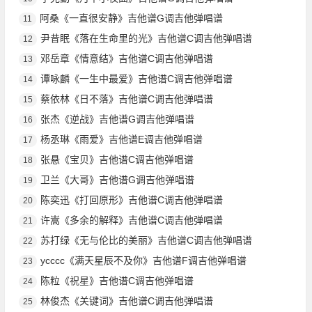
阿桑《一直很安静》吉他谱G调吉他弹唱谱
11
尹昔眠《落在生命里的光》吉他谱C调吉他弹唱谱
12
邓岳章《情意结》吉他谱C调吉他弹唱谱
13
谭咏麟《一生中最爱》吉他谱C调吉他弹唱谱
14
蔡依林《日不落》吉他谱C调吉他弹唱谱
15
张杰《逆战》吉他谱G调吉他弹唱谱
16
杨丞琳《雨爱》吉他谱E调吉他弹唱谱
17
张悬《宝贝》吉他谱C调吉他弹唱谱
18
卫兰《大哥》吉他谱G调吉他弹唱谱
19
陈奕迅《打回原形》吉他谱C调吉他弹唱谱
20
许嵩《多余的解释》吉他谱C调吉他弹唱谱
21
苏打绿《无与伦比的美丽》吉他谱C调吉他弹唱谱
22
ycccc《满天星辰不及你》吉他谱F调吉他弹唱谱
23
陈粒《祝星》吉他谱C调吉他弹唱谱
24
林俊杰《关键词》吉他谱C调吉他弹唱谱
25