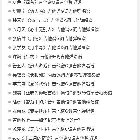
灰色《绿茶》吉他谱G调吉他弹唱谱
华晨宇《疯人院》吉他谱G调吉他弹唱谱
孙燕姿《Stefanie》吉他谱A调吉他弹唱谱
五月天《心中无别人》吉他谱G调吉他弹唱谱
张信哲《用情》吉他谱G调吉他弹唱谱
张学友《月半弯》吉他谱D调吉他弹唱谱
许巍《礼物 》吉他谱E调吉他弹唱谱
告五人《愚人游戏》吉他谱C调吉他弹唱谱
吴碧霞《长相知》简谱选调调钢琴指弹独奏谱
李宗盛《爱的代价》吉他谱C调吉他弹唱谱
魏晨《让我为你唱首歌》简谱G调钢琴谱单音独奏谱
陆虎《雪落下的声音》吉他谱G调吉他弹唱谱
张惠妹《我要快乐》吉他谱G调吉他弹唱谱
吉他教学——如何记牢指板上的音？
苏泽龙《无心斗艳》吉他谱C调吉他弹唱谱
exo《十二月的奇迹》吉他谱G调吉他弹唱谱