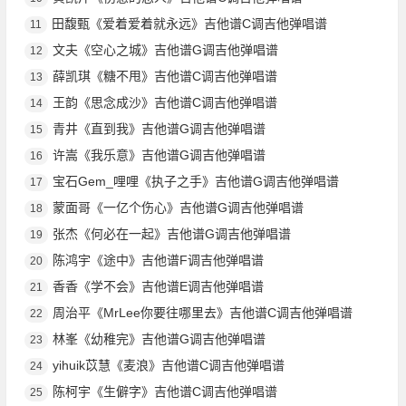
田馥甄《爱着爱着就永远》吉他谱C调吉他弹唱谱
11
文夫《空心之城》吉他谱G调吉他弹唱谱
12
薛凯琪《糖不甩》吉他谱C调吉他弹唱谱
13
王韵《思念成沙》吉他谱C调吉他弹唱谱
14
青井《直到我》吉他谱G调吉他弹唱谱
15
许嵩《我乐意》吉他谱G调吉他弹唱谱
16
宝石Gem_哩哩《执子之手》吉他谱G调吉他弹唱谱
17
蒙面哥《一亿个伤心》吉他谱G调吉他弹唱谱
18
张杰《何必在一起》吉他谱G调吉他弹唱谱
19
陈鸿宇《途中》吉他谱F调吉他弹唱谱
20
香香《学不会》吉他谱E调吉他弹唱谱
21
周治平《MrLee你要往哪里去》吉他谱C调吉他弹唱谱
22
林峯《幼稚完》吉他谱G调吉他弹唱谱
23
yihuik苡慧《麦浪》吉他谱C调吉他弹唱谱
24
陈柯宇《生僻字》吉他谱C调吉他弹唱谱
25