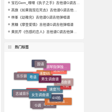
宝石Gem_哩哩《执子之手》吉他谱G调吉他弹唱谱
高旗《如果我现在死去》吉他谱G调吉他弹唱谱
林峯《幼稚完》吉他谱G调吉他弹唱谱
黑糖《摩登爱情》吉他谱G调吉他弹唱谱
黄凯芹《伤感的恋人》吉他谱C调吉他弹唱谱
热门标签
国语
钢琴指弹独奏谱
粤语
男生调曲谱
2/4拍
乐乐钢琴
合唱曲谱
速度80
女生调曲谱
吉他弹唱谱
速度65
志诚音乐吉他
4/4拍
C调
一根稻草吉他
速度70
G调
吉他指弹独奏谱
小叶歌吉他
吉他独奏曲谱