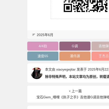
2025年6月
4/4拍
G调
吉他弹
速度65
潘伟源
王杰吉
本文由
xiaoyegejitar
发表于 2025年6月22日 
除非特殊声明，本站文章均为原创，转载
上一篇
宝石Gem_哩哩《执子之手》吉他谱G调吉他弹