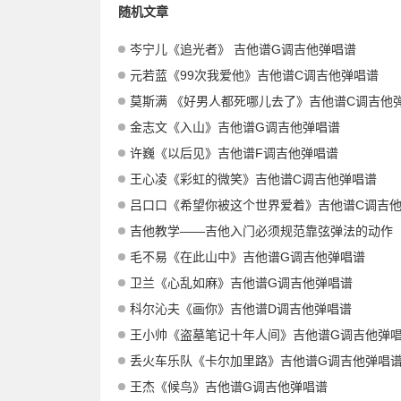
随机文章
岑宁儿《追光者》 吉他谱G调吉他弹唱谱
元若蓝《99次我爱他》吉他谱C调吉他弹唱谱
莫斯满 《好男人都死哪儿去了》吉他谱C调吉他
金志文《入山》吉他谱G调吉他弹唱谱
许巍《以后见》吉他谱F调吉他弹唱谱
王心凌《彩虹的微笑》吉他谱C调吉他弹唱谱
吕口口《希望你被这个世界爱着》吉他谱C调吉他弹
吉他教学——吉他入门必须规范靠弦弹法的动作
毛不易《在此山中》吉他谱G调吉他弹唱谱
卫兰《心乱如麻》吉他谱G调吉他弹唱谱
科尔沁夫《画你》吉他谱D调吉他弹唱谱
王小帅《盗墓笔记十年人间》吉他谱G调吉他弹
丢火车乐队《卡尔加里路》吉他谱G调吉他弹唱
王杰《候鸟》吉他谱G调吉他弹唱谱