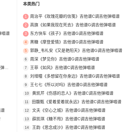
本类热门
周治平《玫瑰花瓣的信笺》吉他谱C调吉他弹唱谱
1
高旗《如果我现在死去》吉他谱G调吉他弹唱谱
2
弹唱谱
东方快车《孩子》吉他谱G调吉他弹唱谱
3
黑糖《摩登爱情》吉他谱G调吉他弹唱谱
4
郭静_韦礼安《又是艳阳天》吉他谱G调吉他弹唱谱
5
周深《梦见你》吉他谱G调吉他弹唱谱
6
唱谱
王菲《如风》吉他谱C调吉他弹唱谱
7
刘增瞳《多想留在你身边》吉他谱G调吉他弹唱谱
8
王七七《所以对吗》吉他谱G调吉他弹唱谱
9
黄凯芹《伤感的恋人》吉他谱C调吉他弹唱谱
10
田馥甄《爱着爱着就永远》吉他谱C调吉他弹唱谱
11
唱谱
文夫《空心之城》吉他谱G调吉他弹唱谱
12
谱
薛凯琪《糖不甩》吉他谱C调吉他弹唱谱
13
王韵《思念成沙》吉他谱C调吉他弹唱谱
14