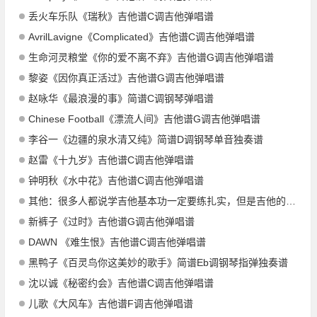
丢火车乐队《瑞秋》吉他谱C调吉他弹唱谱
AvrilLavigne《Complicated》吉他谱C调吉他弹唱谱
生命河灵粮堂《你的爱不离不弃》吉他谱G调吉他弹唱谱
黎姿《因你真正活过》吉他谱G调吉他弹唱谱
赵咏华《最浪漫的事》简谱C调钢琴弹唱谱
Chinese Football《漂流人间》吉他谱G调吉他弹唱谱
李谷一《边疆的泉水清又纯》简谱D调钢琴单音独奏谱
赵雷《十九岁》吉他谱C调吉他弹唱谱
钟明秋《水中花》吉他谱C调吉他弹唱谱
其他：很多人都说学吉他基本功一定要练扎实，但是吉他的基本功究竟有哪些啊？
新裤子《过时》吉他谱G调吉他弹唱谱
DAWN 《难生恨》吉他谱C调吉他弹唱谱
黑鸭子《百灵鸟你这美妙的歌手》简谱Eb调钢琴指弹独奏谱
沈以诚《秘密约会》吉他谱C调吉他弹唱谱
儿歌《大风车》吉他谱F调吉他弹唱谱