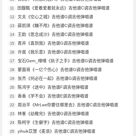
田馥甄《爱着爱着就永远》吉他谱C调吉他弹唱谱
11
文夫《空心之城》吉他谱G调吉他弹唱谱
12
薛凯琪《糖不甩》吉他谱C调吉他弹唱谱
13
王韵《思念成沙》吉他谱C调吉他弹唱谱
14
青井《直到我》吉他谱G调吉他弹唱谱
15
许嵩《我乐意》吉他谱G调吉他弹唱谱
16
宝石Gem_哩哩《执子之手》吉他谱G调吉他弹唱谱
17
蒙面哥《一亿个伤心》吉他谱G调吉他弹唱谱
18
张杰《何必在一起》吉他谱G调吉他弹唱谱
19
陈鸿宇《途中》吉他谱F调吉他弹唱谱
20
香香《学不会》吉他谱E调吉他弹唱谱
21
周治平《MrLee你要往哪里去》吉他谱C调吉他弹唱谱
22
林峯《幼稚完》吉他谱G调吉他弹唱谱
23
陈柯宇《生僻字》吉他谱C调吉他弹唱谱
24
yihuik苡慧《麦浪》吉他谱C调吉他弹唱谱
25