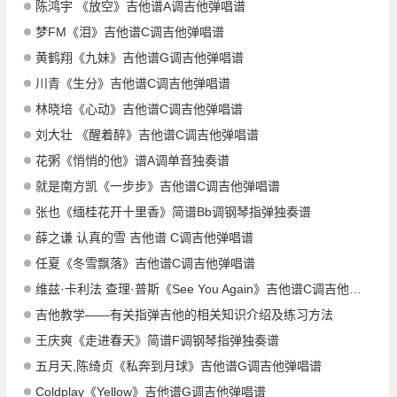
陈鸿宇 《放空》吉他谱A调吉他弹唱谱
梦FM《泪》吉他谱C调吉他弹唱谱
黄鹤翔《九妹》吉他谱G调吉他弹唱谱
川青《生分》吉他谱C调吉他弹唱谱
林晓培《心动》吉他谱C调吉他弹唱谱
刘大壮 《醒着醉》吉他谱C调吉他弹唱谱
花粥《悄悄的他》谱A调单音独奏谱
就是南方凯《一步步》吉他谱C调吉他弹唱谱
张也《缅桂花开十里香》简谱Bb调钢琴指弹独奏谱
薛之谦 认真的雪 吉他谱 C调吉他弹唱谱
任夏《冬雪飘落》吉他谱C调吉他弹唱谱
维兹·卡利法 查理·普斯《See You Again》吉他谱C调吉他指弹独奏谱
吉他教学——有关指弹吉他的相关知识介绍及练习方法
王庆爽《走进春天》简谱F调钢琴指弹独奏谱
五月天,陈绮贞《私奔到月球》吉他谱G调吉他弹唱谱
Coldplay《Yellow》吉他谱G调吉他弹唱谱