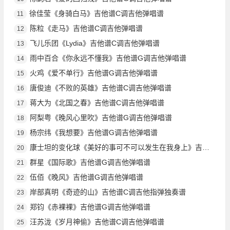
徐佳莹《身骑白马》吉他谱C调吉他弹唱谱
11
陈粒《走马》吉他谱C调吉他弹唱谱
12
飞儿乐团《Lydia》吉他谱C调吉他弹唱谱
13
雨中百合《你永远不懂我》吉他谱G调吉他弹唱谱
14
火鸡《爱不单行》吉他谱G调吉他弹唱谱
15
唐俊迪《不败的英雄》吉他谱C调吉他弹唱谱
16
蒋大为《北国之春》吉他谱C调吉他弹唱谱
17
阿梨粤《晚风心里吹》吉他谱G调吉他弹唱谱
18
杨宗纬《我想要》吉他谱G调吉他弹唱谱
19
康士坦的变化球《美好的事可不可以发生在我身上》吉他谱G调吉他弹唱谱
20
群星《国际歌》吉他谱G调吉他弹唱谱
21
伍佰《晚风》吉他谱G调吉他弹唱谱
22
岸部真明《奇迹的山》吉他谱C调吉他指弹独奏谱
23
郑钧《赤裸裸》吉他谱G调吉他弹唱谱
24
汪苏泷《岁月神偷》吉他谱C调吉他弹唱谱
25