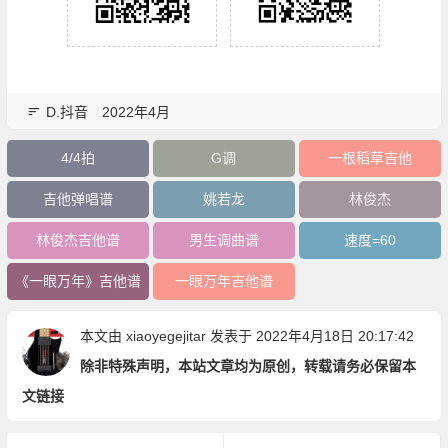
D.抖音
2022年4月
4/4拍
G调
一根稻草吉他
吉他弹唱谱
姚若龙
林俊杰
林俊杰吉他谱
男生调曲谱
速度=60
《一眼万年》吉他谱
一眼万年吉他谱
本文由
xiaoyegejitar
发表于 2022年4月18日 20:17:42
除非特殊声明，本站文章均为原创，转载请务必保留本
文链接