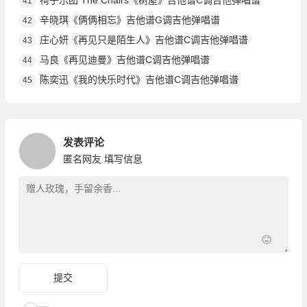
椅子乐团 The Chairs《树屋》吉他谱C调吉他弹唱谱
41
辛晓琪《俩俩相忘》吉他谱G调吉他弹唱谱
42
庄心妍《再见只是陌生人》吉他谱C调吉他弹唱谱
43
马良《再见迪曼》吉他谱C调吉他弹唱谱
44
陈奕迅《我的快乐时代》吉他谱C调吉他弹唱谱
45
发表评论
匿名网友
填写信息