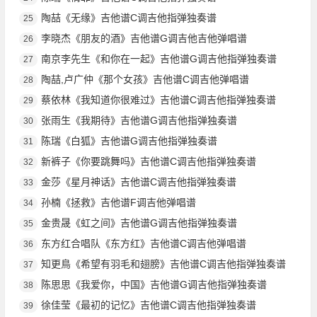
陶喆《无缘》吉他谱C调吉他指弹独奏谱
25
李晓杰《朋友的酒》吉他谱G调吉他吉他弹唱谱
26
南京李先生《和你在一起》吉他谱G调吉他指弹独奏谱
27
陶喆,卢广仲《那个女孩》吉他谱C调吉他弹唱谱
28
蔡依林《我知道你很难过》吉他谱C调吉他指弹独奏谱
29
张雨生《我期待》吉他谱G调吉他指弹独奏谱
30
陈瑞《白狐》吉他谱G调吉他指弹独奏谱
31
新裤子《你要跳舞吗》吉他谱C调吉他指弹独奏谱
32
金莎《星月神话》吉他谱C调吉他指弹独奏谱
33
孙楠《拯救》吉他谱F调吉他弹唱谱
34
金贵晟《虹之间》吉他谱G调吉他指弹独奏谱
35
东方红合唱队《东方红》吉他谱C调吉他弹唱谱
36
知更鳥《希望有羽毛和翅膀》吉他谱C调吉他指弹独奏谱
37
陈思思《我爱你，中国》吉他谱G调吉他指弹独奏谱
38
徐佳莹《最初的记忆》吉他谱C调吉他指弹独奏谱
39