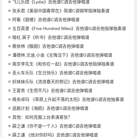
飞儿乐团《Lydia》吉他谱C调吉他弹唱谱
张永君《美丽中国春常在》简谱C调钢琴指弹独奏谱
阿看《鼓楼》吉他谱C调吉他弹唱谱
五百英里《Five Hundred Miles》吉他谱G调吉他指弹独奏谱
暗杠,寅子《听书》吉他谱C调吉他弹唱谱
蔡依林《酸甜》吉他谱C调吉他弹唱谱
潘德林,文迪,小金《无悔当下》吉他谱G调吉他弹唱谱
南京李先生《和你在一起》吉他谱G调吉他指弹独奏谱
丢火车乐队《生日快乐》吉他谱C调吉他弹唱谱
好妹妹乐队《流浪春天的侧记》吉他谱C调吉他弹唱谱
王富贵《生而平凡》吉他谱C调吉他弹唱谱
降央卓玛 《草原上升起不落的太阳》吉他谱G调吉他独奏谱
逃跑计划《海鸥》吉他谱G调吉他弹唱谱
其他：如何克服上台表演紧张？
薛之谦《你不是一个人》吉他谱C调吉他弹唱谱
薛之谦 《他对你好吗》吉他谱C调吉他弹唱谱