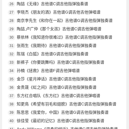
陶喆《无缘》吉他谱C调吉他指弹独奏谱
26
李晓杰《朋友的酒》吉他谱G调吉他吉他弹唱谱
27
南京李先生《和你在一起》吉他谱G调吉他指弹独奏谱
28
陶喆,卢广仲《那个女孩》吉他谱C调吉他弹唱谱
29
蔡依林《我知道你很难过》吉他谱C调吉他指弹独奏谱
30
张雨生《我期待》吉他谱G调吉他指弹独奏谱
31
陈瑞《白狐》吉他谱G调吉他指弹独奏谱
32
新裤子《你要跳舞吗》吉他谱C调吉他指弹独奏谱
33
孙楠《拯救》吉他谱F调吉他弹唱谱
34
金莎《星月神话》吉他谱C调吉他指弹独奏谱
35
金贵晟《虹之间》吉他谱G调吉他指弹独奏谱
36
东方红合唱队《东方红》吉他谱C调吉他弹唱谱
37
知更鳥《希望有羽毛和翅膀》吉他谱C调吉他指弹独奏谱
38
陈思思《我爱你，中国》吉他谱G调吉他指弹独奏谱
39
徐佳莹《最初的记忆》吉他谱C调吉他指弹独奏谱
40