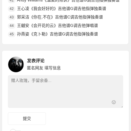
Andy Williams《温柔的倾诉》吉他谱G调吉他指弹独奏谱
41
王心凌《我会好好的》吉他谱G调吉他指弹独奏谱
42
郭采洁《你在,不在》吉他谱C调吉他指弹独奏谱
43
王樾安《会开花的云》吉他谱G调吉他弹唱谱
44
孙燕姿《克卜勒》吉他谱G调吉他指弹独奏谱
45
发表评论
匿名网友
填写信息