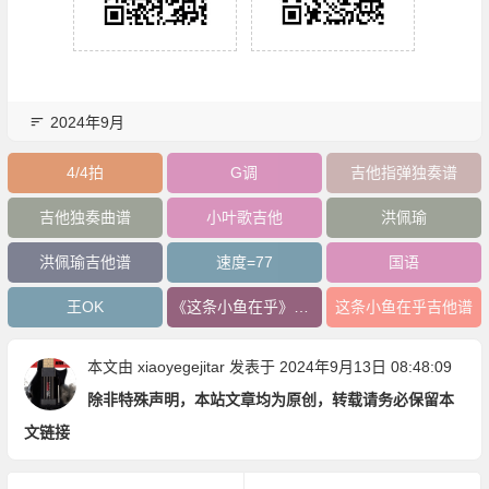
2024年9月
4/4拍
G调
吉他指弹独奏谱
吉他独奏曲谱
小叶歌吉他
洪佩瑜
洪佩瑜吉他谱
速度=77
国语
王OK
《这条小鱼在乎》吉他谱
这条小鱼在乎吉他谱
本文由
xiaoyegejitar
发表于 2024年9月13日 08:48:09
除非特殊声明，本站文章均为原创，转载请务必保留本
文链接