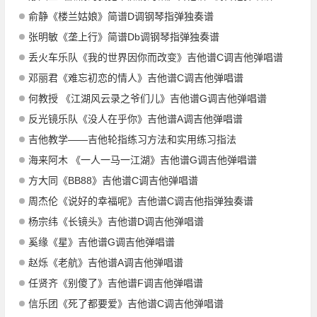
俞静《楼兰姑娘》简谱D调钢琴指弹独奏谱
张明敏《垄上行》简谱Db调钢琴指弹独奏谱
丢火车乐队《我的世界因你而改变》吉他谱C调吉他弹唱谱
邓丽君《难忘初恋的情人》吉他谱C调吉他弹唱谱
何教授 《江湖风云录之爷们儿》吉他谱G调吉他弹唱谱
反光镜乐队《没人在乎你》吉他谱A调吉他弹唱谱
吉他教学——吉他轮指练习方法和实用练习指法
海来阿木 《一人一马一江湖》吉他谱G调吉他弹唱谱
方大同《BB88》吉他谱C调吉他弹唱谱
周杰伦《说好的幸福呢》吉他谱C调吉他指弹独奏谱
杨宗纬《长镜头》吉他谱D调吉他弹唱谱
奚缘《星》吉他谱G调吉他弹唱谱
赵烁《老航》吉他谱A调吉他弹唱谱
任贤齐《别傻了》吉他谱F调吉他弹唱谱
信乐团《死了都要爱》吉他谱C调吉他弹唱谱