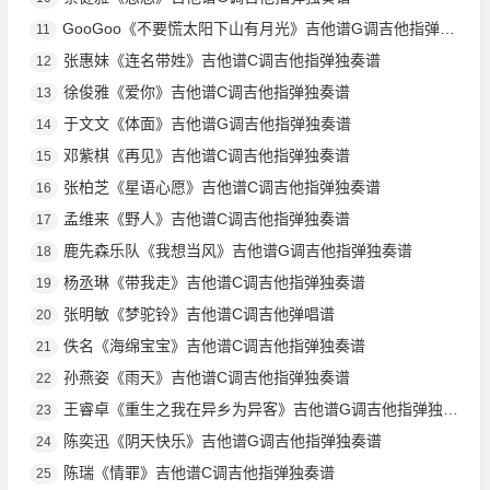
GooGoo《不要慌太阳下山有月光》吉他谱G调吉他指弹独奏谱
11
张惠妹《连名带姓》吉他谱C调吉他指弹独奏谱
12
徐俊雅《爱你》吉他谱C调吉他指弹独奏谱
13
于文文《体面》吉他谱G调吉他指弹独奏谱
14
邓紫棋《再见》吉他谱C调吉他指弹独奏谱
15
张柏芝《星语心愿》吉他谱C调吉他指弹独奏谱
16
孟维来《野人》吉他谱C调吉他指弹独奏谱
17
鹿先森乐队《我想当风》吉他谱G调吉他指弹独奏谱
18
杨丞琳《带我走》吉他谱C调吉他指弹独奏谱
19
张明敏《梦驼铃》吉他谱C调吉他弹唱谱
20
佚名《海绵宝宝》吉他谱C调吉他指弹独奏谱
21
孙燕姿《雨天》吉他谱C调吉他指弹独奏谱
22
王睿卓《重生之我在异乡为异客》吉他谱G调吉他指弹独奏谱
23
陈奕迅《阴天快乐》吉他谱G调吉他指弹独奏谱
24
陈瑞《情罪》吉他谱C调吉他指弹独奏谱
25