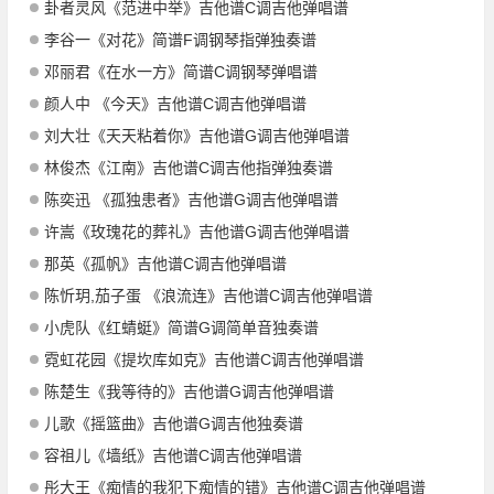
卦者灵风《范进中举》吉他谱C调吉他弹唱谱
李谷一《对花》简谱F调钢琴指弹独奏谱
邓丽君《在水一方》简谱C调钢琴弹唱谱
颜人中 《今天》吉他谱C调吉他弹唱谱
刘大壮《天天粘着你》吉他谱G调吉他弹唱谱
林俊杰《江南》吉他谱C调吉他指弹独奏谱
陈奕迅 《孤独患者》吉他谱G调吉他弹唱谱
许嵩《玫瑰花的葬礼》吉他谱G调吉他弹唱谱
那英《孤帆》吉他谱C调吉他弹唱谱
陈忻玥,茄子蛋 《浪流连》吉他谱C调吉他弹唱谱
小虎队《红蜻蜓》简谱G调简单音独奏谱
霓虹花园《提坎库如克》吉他谱C调吉他弹唱谱
陈楚生《我等待的》吉他谱G调吉他弹唱谱
儿歌《摇篮曲》吉他谱G调吉他独奏谱
容祖儿《墙纸》吉他谱C调吉他弹唱谱
彤大王《痴情的我犯下痴情的错》吉他谱C调吉他弹唱谱