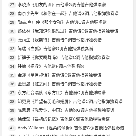
李晓杰《朋友的酒》吉他谱G调吉他吉他弹唱谱
27
南京李先生《和你在一起》吉他谱G调吉他指弹独奏谱
28
陶喆,卢广仲《那个女孩》吉他谱C调吉他弹唱谱
29
蔡依林《我知道你很难过》吉他谱C调吉他指弹独奏谱
30
张雨生《我期待》吉他谱G调吉他指弹独奏谱
31
陈瑞《白狐》吉他谱G调吉他指弹独奏谱
32
新裤子《你要跳舞吗》吉他谱C调吉他指弹独奏谱
33
孙楠《拯救》吉他谱F调吉他弹唱谱
34
金莎《星月神话》吉他谱C调吉他指弹独奏谱
35
金贵晟《虹之间》吉他谱G调吉他指弹独奏谱
36
东方红合唱队《东方红》吉他谱C调吉他弹唱谱
37
知更鳥《希望有羽毛和翅膀》吉他谱C调吉他指弹独奏谱
38
陈思思《我爱你，中国》吉他谱G调吉他指弹独奏谱
39
徐佳莹《最初的记忆》吉他谱C调吉他指弹独奏谱
40
Andy Williams《温柔的倾诉》吉他谱G调吉他指弹独奏谱
41