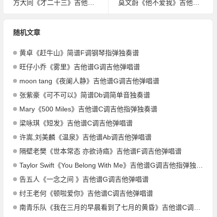
方大同《才二十三》吉他谱D调吉他弹唱谱
莫文蔚《他不爱我》吉他谱G调吉他弹唱谱
随机文章
黄卓《赶牛山》简谱F调钢琴指弹独奏谱
旺仔小乔《雾里》吉他谱G调吉他弹唱谱
moon tang《夜阑人静》吉他谱G调吉他弹唱谱
张紫豪《可不可以》简谱Db调简单音独奏谱
Mary《500 Miles》吉他谱C调吉他指弹独奏谱
梁咏琪《短发》吉他谱C调吉他弹唱谱
许嵩,刘美麟《温泉》吉他谱Ab调吉他弹唱谱
隔壁老樊《世本常态 亦欲诗癌》吉他谱F调吉他弹唱谱
Taylor Swift《You Belong With Me》吉他谱G调吉他指弹独奏谱
告五人《一念之间 》吉他谱G调吉他弹唱谱
纣王老何《顿啦爱你》吉他谱C调吉他弹唱谱
南青乐队《我在三月的早晨看到了七月的黄昏》吉他谱C调吉他弹唱谱