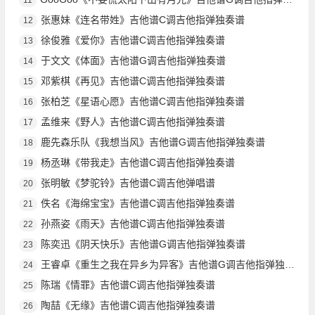
张惠妹《连名带姓》吉他谱C调吉他指弹独奏谱
12
徐俊雅《爱你》吉他谱C调吉他指弹独奏谱
13
于文文《体面》吉他谱G调吉他指弹独奏谱
14
邓紫棋《再见》吉他谱C调吉他指弹独奏谱
15
张柏芝《星语心愿》吉他谱C调吉他指弹独奏谱
16
孟维来《野人》吉他谱C调吉他指弹独奏谱
17
鹿先森乐队《我想当风》吉他谱G调吉他指弹独奏谱
18
杨丞琳《带我走》吉他谱C调吉他指弹独奏谱
19
张明敏《梦驼铃》吉他谱C调吉他弹唱谱
20
佚名《海绵宝宝》吉他谱C调吉他指弹独奏谱
21
孙燕姿《雨天》吉他谱C调吉他指弹独奏谱
22
陈奕迅《阴天快乐》吉他谱G调吉他指弹独奏谱
23
王睿卓《重生之我在异乡为异客》吉他谱G调吉他指弹独奏谱
24
陈瑞《情罪》吉他谱C调吉他指弹独奏谱
25
陶喆《无缘》吉他谱C调吉他指弹独奏谱
26