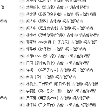
艾尔肯《巴郎仔》吉他谱C调吉他弹唱谱
16
唱谱
烟嗓船长《没出息》吉他谱G调吉他弹唱谱
17
胡彦斌《你要的全拿走》吉他谱C调吉他弹唱谱
18
独奏谱
颜人中《篡改》吉他谱G调吉他弹唱谱
19
颜人中《还是会想她》吉他谱G调吉他弹唱谱
20
杨小壮《哼着你爱听的歌》吉他谱C调吉他弹唱谱
21
郭家玮_dior大穎《过了几天》吉他谱C调吉他弹唱谱
22
谭维维《敕勒歌》吉他谱C调吉他弹唱谱
23
礼昂Leon《没出息》吉他谱C调吉他弹唱谱
24
田园《后来的后来》吉他谱C调吉他弹唱谱
25
洋澜一《忘不了的人》吉他谱G调吉他弹唱谱
26
赵雷《朵》吉他谱C调吉他弹唱谱
27
林俊杰_王者荣耀《明日坐标》吉他谱C调吉他指弹独奏谱
28
谱
李羽彤《没出息女生版》吉他谱G调吉他弹唱谱
29
独奏谱
费玉清《当那枫叶红》吉他谱C调吉他弹唱谱
30
杨千嬅《飞女正传》吉他谱C调吉他指弹独奏谱
31