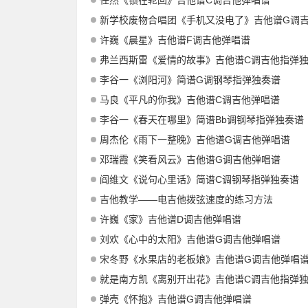
任然《锁在轮回》吉他谱C调吉他弹唱谱
新学校废物合唱团《手机又没电了》吉他谱G调吉他弹
许巍《晨星》吉他谱F调吉他弹唱谱
弗兰西斯雷《爱情的故事》吉他谱C调吉他指弹
李谷一《浏阳河》简谱G调钢琴指弹独奏谱
马良《平凡的你我》吉他谱C调吉他弹唱谱
李谷一《春天在哪里》简谱Bb调钢琴指弹独奏谱
周杰伦《雨下一整晚》吉他谱G调吉他弹唱谱
邓瑞霞《笑看风云》吉他谱G调吉他弹唱谱
阎维文《说句心里话》简谱C调钢琴指弹独奏谱
吉他教学——电吉他拨弦速度的练习方法
许巍《家》吉他谱D调吉他弹唱谱
刘欢《心中的太阳》吉他谱G调吉他弹唱谱
宋冬野《水果店的老板娘》吉他谱G调吉他弹唱
就是南方凯《离别开出花》吉他谱C调吉他指弹
弹壳《怀抱》吉他谱G调吉他弹唱谱