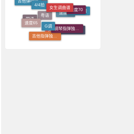
速度70
男生调曲谱
志诚音乐吉他
G调
合唱曲谱
速度65
钢琴指弹独奏谱
国语
速度80
粤语
一根稻草吉他
吉他指弹独奏谱
C调