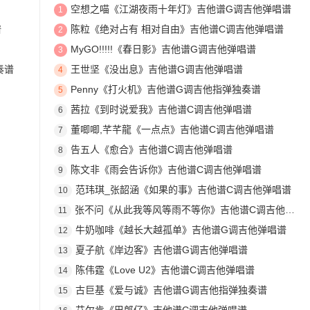
空想之喵《江湖夜雨十年灯》吉他谱G调吉他弹唱谱
1
谱
陈粒《绝对占有 相对自由》吉他谱C调吉他弹唱谱
2
MyGO!!!!!《春日影》吉他谱G调吉他弹唱谱
3
奏谱
王世坚《没出息》吉他谱G调吉他弹唱谱
4
Penny《打火机》吉他谱G调吉他指弹独奏谱
5
茜拉《到时说爱我》吉他谱C调吉他弹唱谱
6
董唧唧,芊芊龍《一点点》吉他谱C调吉他弹唱谱
7
告五人《愈合》吉他谱C调吉他弹唱谱
8
陈文非《雨会告诉你》吉他谱C调吉他弹唱谱
9
范玮琪_张韶涵《如果的事》吉他谱C调吉他弹唱谱
10
张不问《从此我等风等雨不等你》吉他谱C调吉他弹唱谱
11
牛奶咖啡《越长大越孤单》吉他谱G调吉他弹唱谱
12
夏子航《岸边客》吉他谱G调吉他弹唱谱
13
陈伟霆《Love U2》吉他谱C调吉他弹唱谱
14
古巨基《爱与诚》吉他谱G调吉他指弹独奏谱
15