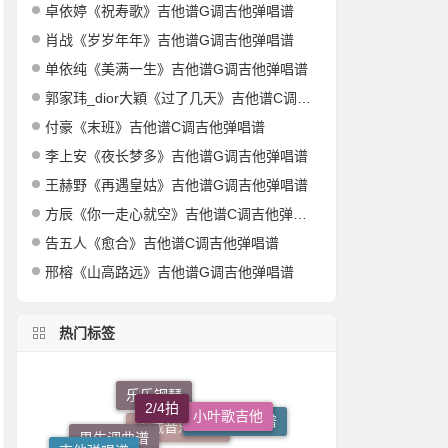
卓依婷《祝寿歌》吉他谱G调吉他弹唱谱
肖战《岁岁年年》吉他谱G调吉他弹唱谱
单依纯《美满一生》吉他谱G调吉他弹唱谱
郭家玮_dior大穎《过了几天》吉他谱C调吉他弹唱谱
付豪《末班》吉他谱C调吉他弹唱谱
李上安《夜长梦多》吉他谱G调吉他弹唱谱
王赫野《再遇皇姑》吉他谱G调吉他弹唱谱
方辰《你一走心就空》吉他谱C调吉他弹唱谱
告五人《愈合》吉他谱C调吉他弹唱谱
邢榕《山高路远》吉他谱G调吉他弹唱谱
热门标签
2/4拍
小叶歌吉他
乐乐钢琴
4/4拍
女生调曲谱
吉他独奏曲谱
吉他弹唱谱