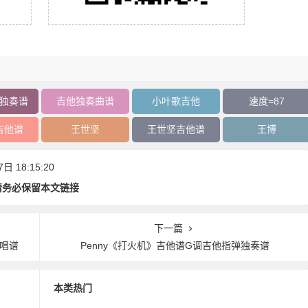
独奏谱
吉他独奏曲谱
小叶歌吉他
速度=87
吉他谱
王世坚
王世坚吉他谱
王博
 18:15:20
请务必保留本文链接
下一篇
唱谱
Penny《打火机》吉他谱G调吉他指弹独奏谱
本类热门