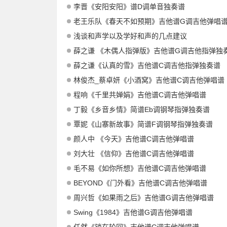
李晋《安阳安阳》谱D调单音独奏谱
老王乐队《春天不如预期》吉他谱G调吉他弹唱
浅谈和声学以及学好和声的几点建议
薛之谦 《木偶人指弹版》吉他谱G调吉他指弹独
薛之谦《认真的雪》吉他谱C调吉他指弹独奏谱
林俊杰_蔡卓妍《小酒窝》吉他谱C调吉他弹唱谱
程响《千里共婵娟》吉他谱C调吉他弹唱谱
丁毅《乡音乡情》简谱Eb调钢琴指弹独奏谱
覃妮《山寨新故事》简谱F调钢琴指弹独奏谱
颜人中 《今天》吉他谱C调吉他弹唱谱
刘大壮 《信仰》吉他谱C调吉他弹唱谱
毛不易《如你所想》吉他谱C调吉他弹唱谱
BEYOND《门外看》吉他谱C调吉他弹唱谱
周兴哲《如果雨之后》吉他谱G调吉他弹唱谱
Swing《1984》吉他谱G调吉他弹唱谱