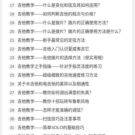
吉他教学——什么是变化和弦及其如何运用？
17
吉他教学——如何判断吉他的档次与价格？
18
吉他教学——什么是拨片？拨片的正确使用方法？
19
吉他教学——什么是拨片？拨片的正确使用方法是什么？
20
吉他教学——新手最常见的定弦方法
21
吉他教学——吉他入门认识夏威夷吉它
22
吉他教学——吉他拨片的选择方法（很实用哦）
23
吉他教学之手指操——针对手指灵活度的练习
24
吉他教学——超级细致的吉他速度练习方法
25
关于木吉他和电吉他的差异以及相通性
26
吉他教学——教你如何调出满意的失真？
27
吉他教学——教你十招玩转布鲁斯风格
28
吉他教学——怎样才能准确的调弦？
29
吉他教学——扫弦技巧及注意事项
30
吉他教学——简单SOLO的基础技巧
31