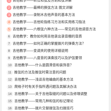
吉他教学——转位和弦及分割和弦详解
1
吉他教学——最棒的换弦方法 图文详解
2
吉他教学——录制木吉他声音的基本方法
3
吉他教学——吉他轮指练习方法和实用练习指法
4
吉他教学——六根弦六种方法——常见的吉他调音方法
5
吉他教学：教你如何用吉他录出录音棚的音质
6
吉他教学——如何正确的掌握拨片的弹奏方法？
7
吉他教学——变调夹的使用详细说明
8
吉他教学——八度音的演奏技巧以及护弦要领
9
吉他教学——什么是圆滑音和装饰音？
10
推弦的方法及推弦时需注意的问题
11
吉他教学——浅谈吉他编曲的基本方法
12
爬格子时有关手指所遇问题及其解决办法
13
吉他教学——关于吉他裂缝的问题以及修理调整
14
吉他教学——常用几种和弦的标记理论
15
吉他教学——拨片交替拨弦及扫拨技巧
16