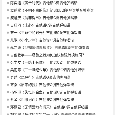
陈奕迅《黄金时代》吉他谱C调吉他弹唱谱
孟鹤堂《不明不白的伤》简谱Bb调钢琴谱单音独奏谱
庾澄庆《情非得已》吉他谱C调吉他弹唱谱
言瑾羽《未必》吉他谱C调吉他弹唱谱
齐一《生命中的时光》吉他谱C调吉他弹唱谱
儿歌《小小少年》吉他谱C调吉他弹唱谱
薛之谦《我知道你都知道》 吉他谱E调吉他弹唱谱
吉他教学——经验之谈如何加快和弦转换练习？
张学友《一路上有你》吉他谱C调吉他弹唱谱
吴雨霏《二十世纪少年》吉他谱C调吉他弹唱谱
奇然《琵琶行》吉他谱G调吉他弹唱谱
齐秦《原来的我》吉他谱C调吉他弹唱谱
杨丞琳《失忆的金鱼》吉他谱C调吉他弹唱谱
蔡琴《相思河畔》吉他谱C调吉他弹唱谱
邓丽君《无情荒地有情天》吉他谱C调吉他弹唱谱
刘宇宁《把你的名字念一万遍》吉他谱C调吉他弹唱谱