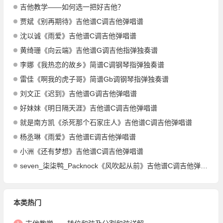
吉他教学——如何选一把好吉他？
贾斌《别再期待》吉他谱C调吉他弹唱谱
沈以诚《雨爱》吉他谱C调吉他弹唱谱
黄绮珊《向云端》吉他谱G调吉他指弹独奏谱
李娜《我热恋的故乡》简谱C调钢琴指弹独奏谱
雷佳《啊我的虎子哥》简谱Gb调钢琴指弹独奏谱
刘文正《迟到》吉他谱G调吉他弹唱谱
好妹妹《明日隔天涯》吉他谱C调吉他弹唱谱
就是南方凯《杀死那个石家庄人》吉他谱C调吉他弹唱谱
杨丞琳《雨爱》吉他谱E调吉他弹唱谱
小洲《还有梦想》吉他谱C调吉他弹唱谱
seven_柒柒鸭_Packnock《风吹起从前》吉他谱C调吉他弹唱谱
本类热门