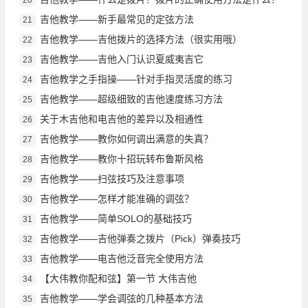
20
吉他教学——新手最常见的定弦方法
21
吉他教学——吉他拨片的选择方法（很实用哦）
22
吉他教学——吉他入门认识夏威夷吉它
23
吉他教学之手指操——针对手指灵活度的练习
24
吉他教学——超级细致的吉他速度练习方法
25
关于木吉他和电吉他的差异以及相通性
26
吉他教学——教你如何调出满意的失真？
27
吉他教学——教你十招玩转布鲁斯风格
28
吉他教学——扫弦技巧及注意事项
29
吉他教学——怎样才能准确的调弦？
30
吉他教学——简单SOLO的基础技巧
31
吉他教学——吉他弹奏之拨片（Pick）弹奏技巧
32
吉他教学——电吉他泛音完全使用方法
33
【大伟教你配和弦】第一节 大伟吉他
34
吉他教学——学会调弦的几种基本方法
35