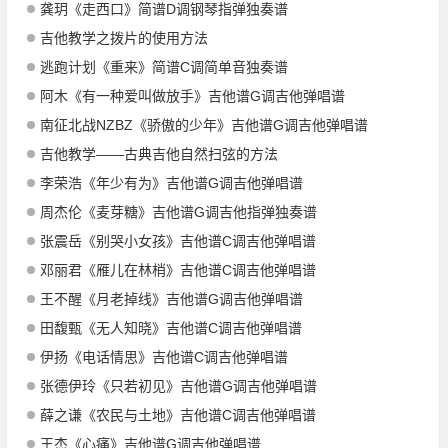
龚玥《走西口》简谱D调钢琴指弹独奏谱
吉他教学之拨片的使用方法
逃跑计划《重来》简谱C调简单音独奏谱
阿木《有一种爱叫做放手》吉他谱G调吉他弹唱谱
南征北战NZBZ《骄傲的少年》吉他谱G调吉他弹唱谱
吉他教学——古典吉他自然扫弦的方法
李荣浩《年少有为》吉他谱G调吉他弹唱谱
周杰伦《麦芽糖》吉他谱G调吉他指弹独奏谱
张震岳《别哭小女孩》吉他谱C调吉他弹唱谱
邓丽君《雁儿在林梢》吉他谱C调吉他弹唱谱
王不醒《月老掉线》吉他谱G调吉他弹唱谱
田馥甄《无人知晓》吉他谱C调吉他弹唱谱
伊扬《电话情思》吉他谱C调吉他弹唱谱
张德伊玲《只若初见》吉他谱G调吉他弹唱谱
薛之谦《农民与土地》吉他谱C调吉他弹唱谱
王杰《心痛》吉他谱G调吉他弹唱谱