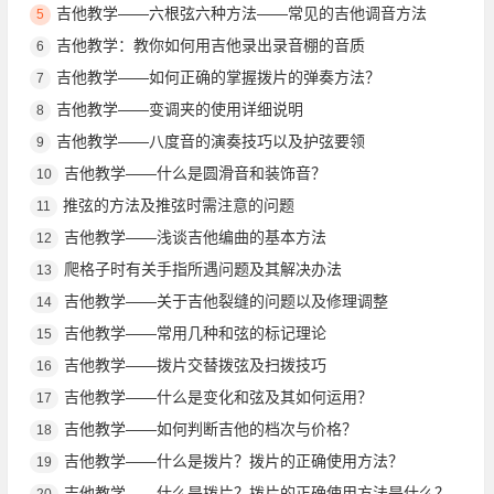
吉他教学——六根弦六种方法——常见的吉他调音方法
5
吉他教学：教你如何用吉他录出录音棚的音质
6
吉他教学——如何正确的掌握拨片的弹奏方法？
7
吉他教学——变调夹的使用详细说明
8
吉他教学——八度音的演奏技巧以及护弦要领
9
吉他教学——什么是圆滑音和装饰音？
10
推弦的方法及推弦时需注意的问题
11
吉他教学——浅谈吉他编曲的基本方法
12
爬格子时有关手指所遇问题及其解决办法
13
吉他教学——关于吉他裂缝的问题以及修理调整
14
吉他教学——常用几种和弦的标记理论
15
吉他教学——拨片交替拨弦及扫拨技巧
16
吉他教学——什么是变化和弦及其如何运用？
17
吉他教学——如何判断吉他的档次与价格？
18
吉他教学——什么是拨片？拨片的正确使用方法？
19
吉他教学——什么是拨片？拨片的正确使用方法是什么？