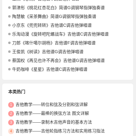
郭津彤《桃花红杏花白》简谱G调钢琴指弹独奏谱
陶慧敏《采茶舞曲》简谱G调钢琴指弹独奏谱
小京东《兜兜转转》吉他谱C调吉他弹唱谱
乐淘动漫《旋转吧陀螺战车》吉他谱C调吉他弹唱谱
刀郎《喀什噶尔胡杨》吉他谱F调吉他弹唱谱
王俊凯《树读》吉他谱G调吉他弹唱谱
蔡国权《再见也许不再会》吉他谱G调吉他弹唱谱
牛奶咖啡《星星》吉他谱C调吉他弹唱谱
本类热门
吉他教学——转位和弦及分割和弦详解
1
吉他教学——最棒的换弦方法 图文详解
2
吉他教学——录制木吉他声音的基本方法
3
吉他教学——吉他轮指练习方法和实用练习指法
4