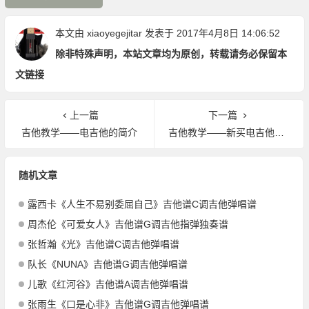
本文由
xiaoyegejitar
发表于 2017年4月8日 14:06:52
除非特殊声明，本站文章均为原创，转载请务必保留本
文链接
上一篇
下一篇
吉他教学——电吉他的简介
吉他教学——新买电吉他后需做的事情
随机文章
露西卡《人生不易别委屈自己》吉他谱C调吉他弹唱谱
周杰伦《可爱女人》吉他谱G调吉他指弹独奏谱
张哲瀚《光》吉他谱C调吉他弹唱谱
队长《NUNA》吉他谱G调吉他弹唱谱
儿歌《红河谷》吉他谱A调吉他弹唱谱
张雨生《口是心非》吉他谱G调吉他弹唱谱