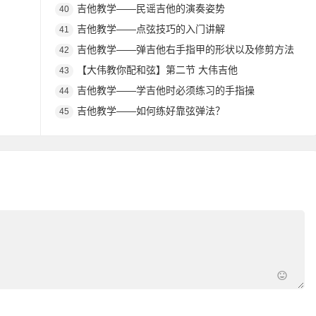
吉他教学——民谣吉他的演奏姿势
40
吉他教学——点弦技巧的入门讲解
41
吉他教学——弹吉他右手指甲的形状以及修剪方法
42
【大伟教你配和弦】第二节 大伟吉他
43
吉他教学——学吉他时必须练习的手指操
44
吉他教学——如何练好靠弦弹法？
45