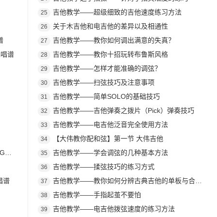
吉他教学——超级细致的吉他速度练习方法
25
关于木吉他和电吉他的差异以及相通性
26
谱
吉他教学——教你如何调出满意的失真？
27
弹唱谱
吉他教学——教你十招玩转布鲁斯风格
28
吉他教学——怎样才能准确的调弦？
29
吉他教学——扫弦技巧及注意事项
30
吉他教学——简单SOLO的基础技巧
31
吉他教学——吉他弹奏之拨片（Pick）弹奏技巧
32
吉他教学——电吉他泛音完全使用方法
33
【大伟教你配和弦】第一节 大伟吉他
34
谱
吉他教学——学会调弦的几种基本方法
35
吉他教学——揉弦技巧的练习方式
36
唱谱
吉他教学——教你如何分辨古典吉他的单板与合板？
37
吉他教学——手指起茧不要怕
38
吉他教学——电吉他拨弦速度的练习方法
39