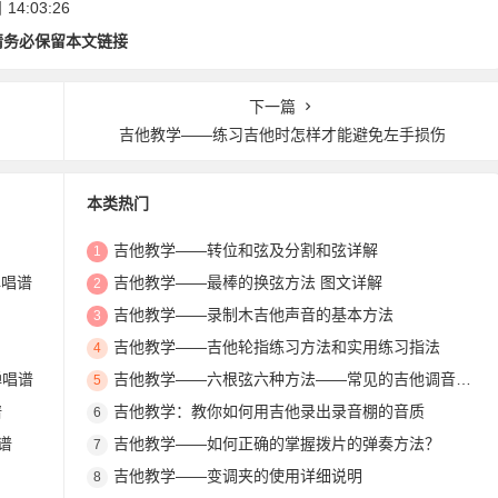
4:03:26
请务必保留本文链接
下一篇
吉他教学——练习吉他时怎样才能避免左手损伤
本类热门
吉他教学——转位和弦及分割和弦详解
1
弹唱谱
吉他教学——最棒的换弦方法 图文详解
2
吉他教学——录制木吉他声音的基本方法
3
吉他教学——吉他轮指练习方法和实用练习指法
4
弹唱谱
吉他教学——六根弦六种方法——常见的吉他调音方法
5
谱
吉他教学：教你如何用吉他录出录音棚的音质
6
谱
吉他教学——如何正确的掌握拨片的弹奏方法？
7
吉他教学——变调夹的使用详细说明
8