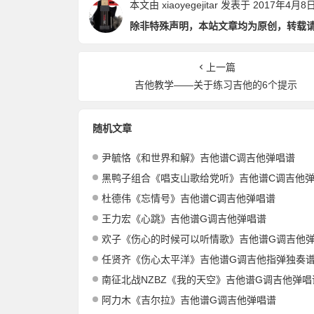
本文由
xiaoyegejitar
发表于 2017年4月8日 1
除非特殊声明，本站文章均为原创，转载
上一篇
吉他教学——关于练习吉他的6个提示
随机文章
尹毓恪《和世界和解》吉他谱C调吉他弹唱谱
黑鸭子组合《唱支山歌给党听》吉他谱C调吉他
杜德伟《忘情号》吉他谱C调吉他弹唱谱
王力宏《心跳》吉他谱G调吉他弹唱谱
欢子《伤心的时候可以听情歌》吉他谱G调吉他
任贤齐《伤心太平洋》吉他谱G调吉他指弹独奏
南征北战NZBZ《我的天空》吉他谱G调吉他弹唱
阿力木《吉尔拉》吉他谱G调吉他弹唱谱