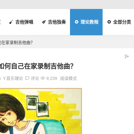
页
吉他弹唱
吉他独奏
理论教程
全部分类
己在家录制吉他曲？
如何自己在家录制吉他曲？
6
Y.音乐理论
评论
9,239
阅读模式