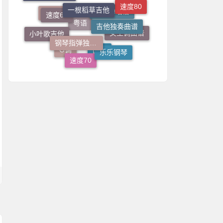
速度65
速度80
志诚音乐吉他
吉他独奏曲谱
4/4拍
钢琴指弹独奏谱
吉他弹唱谱
小叶歌吉他
女生调曲谱
粤语
乐乐钢琴
速度70
G调
国语