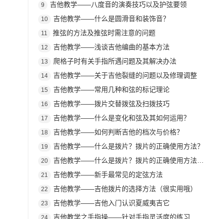
吉他教学——八度音的演奏技巧以及护弦要领
9
吉他教学——什么是圆滑音和装饰音？
10
推弦的方法及推弦时需注意的问题
11
吉他教学——浅谈吉他编曲的基本方法
12
爬格子时有关手指所遇问题及其解决办法
13
吉他教学——关于吉他裂缝的问题以及修理调整
14
吉他教学——常用几种和弦的标记理论
15
吉他教学——拨片交替拨弦及扫拨技巧
16
吉他教学——什么是变化和弦及其如何运用？
17
吉他教学——如何判断吉他的档次与价格？
18
吉他教学——什么是拨片？拨片的正确使用方法？
19
吉他教学——什么是拨片？拨片的正确使用方法是什么？
20
吉他教学——新手最常见的定弦方法
21
吉他教学——吉他拨片的选择方法（很实用哦）
22
吉他教学——吉他入门认识夏威夷吉它
23
吉他教学之手指操——针对手指灵活度的练习
24