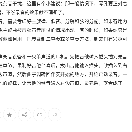
流杂音干扰，这里有个小建议：即一般情况下，琴孔要正对着
后，不然录音的效果就不理想了。
音，需要考虑好主旋律、低音、分解和弦的分配。如果有用力
免主旋曲被击弦声音压过的情况出现。有的时候，如果你只是
教你如何用一把琴录制二重奏或多重奏方法，朋友们有兴趣可
声录音设备和一只单声道的耳机。先把吉他输入插头插到录音
左声道。录制好吉他伴奏后，拨出吉他输入插头，改插入到右
边声道，然后曲子调转回伴奏开始的地方，开始启动录音，一
他的旋律，让吉他的琴音输入右边声道，录完后，就合成了一