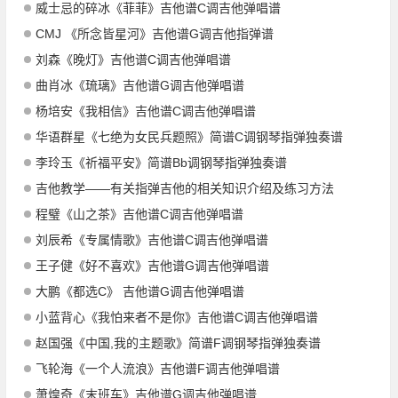
威士忌的碎冰《菲菲》吉他谱C调吉他弹唱谱
CMJ 《所念皆星河》吉他谱G调吉他指弹谱
刘森《晚灯》吉他谱C调吉他弹唱谱
曲肖冰《琉璃》吉他谱G调吉他弹唱谱
杨培安《我相信》吉他谱C调吉他弹唱谱
华语群星《七绝为女民兵题照》简谱C调钢琴指弹独奏谱
李玲玉《祈福平安》简谱Bb调钢琴指弹独奏谱
吉他教学——有关指弹吉他的相关知识介绍及练习方法
程璧《山之茶》吉他谱C调吉他弹唱谱
刘辰希《专属情歌》吉他谱C调吉他弹唱谱
王子健《好不喜欢》吉他谱G调吉他弹唱谱
大鹏《都选C》 吉他谱G调吉他弹唱谱
小蓝背心《我怕来者不是你》吉他谱C调吉他弹唱谱
赵国强《中国,我的主题歌》简谱F调钢琴指弹独奏谱
飞轮海《一个人流浪》吉他谱F调吉他弹唱谱
萧煌奇《末班车》吉他谱G调吉他弹唱谱