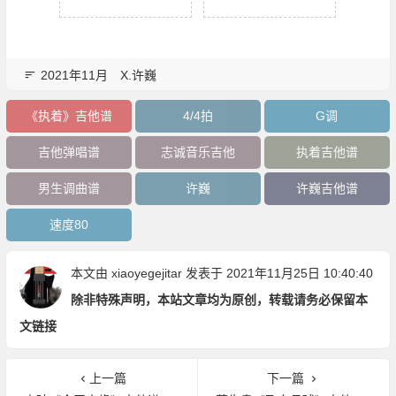
2021年11月
X.许巍
《执着》吉他谱
4/4拍
G调
吉他弹唱谱
志诚音乐吉他
执着吉他谱
男生调曲谱
许巍
许巍吉他谱
速度80
本文由
xiaoyegejitar
发表于 2021年11月25日 10:40:40
除非特殊声明，本站文章均为原创，转载请务必保留本
文链接
上一篇
下一篇