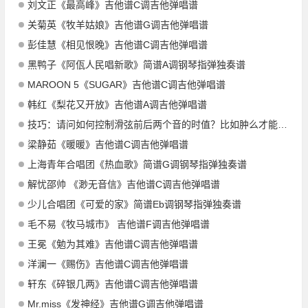
刘文正《最高峰》吉他谱C调吉他弹唱谱
关菊英《牧羊姑娘》吉他谱G调吉他弹唱谱
彭佳慧《相见恨晚》吉他谱C调吉他弹唱谱
黑鸭子《阿佤人民唱新歌》简谱A调钢琴指弹独奏谱
MAROON 5《SUGAR》吉他谱C调吉他弹唱谱
韩红《梨花又开放》吉他谱A调吉他弹唱谱
技巧：请问如何控制滑弦前后两个音的时值？比如肿么才能强调第二个音，或者让两个音听起来一样饱满？
梁静茹《暖暖》吉他谱C调吉他弹唱谱
上海青年合唱团《热血歌》简谱G调钢琴指弹独奏谱
解忧邵帅 《渺无音信》吉他谱C调吉他弹唱谱
少儿合唱团《可爱的家》简谱Eb调钢琴指弹独奏谱
毛不易《牧马城市》 吉他谱F调吉他弹唱谱
王冕《勉为其难》吉他谱C调吉他弹唱谱
洋澜一《赐伤》吉他谱C调吉他弹唱谱
轩东《碎银几两》吉他谱C调吉他弹唱谱
Mr.miss《发神经》吉他谱G调吉他弹唱谱