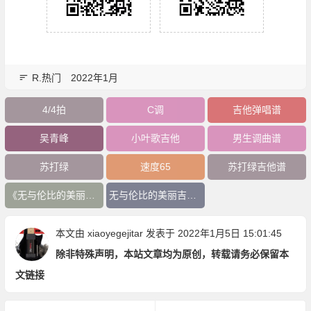
R.热门
2022年1月
4/4拍
C调
吉他弹唱谱
吴青峰
小叶歌吉他
男生调曲谱
苏打绿
速度65
苏打绿吉他谱
《无与伦比的美丽》吉他谱
无与伦比的美丽吉他谱
本文由
xiaoyegejitar
发表于 2022年1月5日 15:01:45
除非特殊声明，本站文章均为原创，转载请务必保留本
文链接