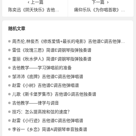
上一篇
下一篇
陈奕迅《阴天快乐》吉他谱G调吉他弹唱谱
痛仰乐队《为你唱首歌》吉他谱G调吉他弹唱谱
随机文章
周杰伦,林俊杰《修炼爱情+最长的电影》吉他谱C调吉他弹唱谱
雷佳《玫瑰三愿》简谱E调钢琴指弹独奏谱
童丽《秋水伊人》简谱F调钢琴指弹独奏谱
吉他教学——学习弹唱前的准备
邹沛沛《底牌》吉他谱C调吉他弹唱谱
赵雷《小树》吉他谱C调吉他弹唱谱
儿歌《斯卡堡罗集市》吉他谱G调吉他独奏谱
吉他教学——律学与调音
技巧：怎么提高按和弦的速度？
赵雷《小行迹》吉他谱C调吉他弹唱谱
李谷一《乡恋》简谱A调钢琴单音独奏谱