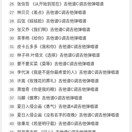
张信哲 《从开始到现在》吉他谱C调吉他弹唱谱
26
林贝贝《差点》吉他谱C调吉他弹唱谱
27
后弦《娃娃脸》吉他谱G调吉他弹唱谱
28
张又乔《我们啊》吉他谱C调吉他弹唱谱
29
茶季杨《给你》吉他谱G调吉他弹唱谱
30
皮卡丘多多《我和你》吉他谱C调吉他弹唱谱
31
林子祥,叶倩文《选择》吉他谱G调吉他弹唱谱
32
要不要买菜《莫等》吉他谱C调吉他弹唱谱
33
李代沫《我是不是你最疼爱的人》吉他谱C调吉他弹唱谱
34
许嵩《玫瑰花的葬礼》吉他谱G调吉他弹唱谱
35
萧煌奇《你是我的眼》吉他谱C调吉他弹唱谱
36
马頔《傲寒》吉他谱G调吉他弹唱谱
37
夏日入侵企画《勇气》吉他谱A调吉他弹唱谱
38
夏日入侵企画《没有名字的夜晚》吉他谱C调吉他弹唱谱
39
徐秉龙《若是明仔载》吉他谱G调吉他弹唱谱
40