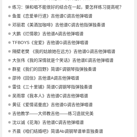
练习：弹和唱不能很好的结合在一起，要怎样练习提高呢？
鱼蛋《恋爱单行道》吉他谱C调吉他弹唱谱
邓丽君《美酒加咖啡》吉他谱C调吉他指弹独奏谱
大鹏《烂情歌》吉他谱A调吉他弹唱谱
TFBOYS《宠爱》吉他谱G调吉他弹唱谱
隔壁老樊 《我的姑娘她在远方》吉他谱G调吉他弹唱谱
大张伟《我的深情就是个笑话》吉他谱E调吉他弹唱谱
群星《我们的田野》简谱F调钢琴指弹独奏谱
邵帅《回信》吉他谱A调吉他弹唱谱
雷佳《三十里铺》简谱C调钢琴指弹独奏谱
吴雨霏《我本人》吉他谱C调吉他弹唱谱
黄征《爱情诺曼底》吉他谱G调吉他弹唱谱
吉他教学——大师教吉他——练习造就完美
沈以诚《花海》吉他谱C调吉他弹唱谱
齐晨《咱们结婚吧》简谱Ab调钢琴谱单音独奏谱