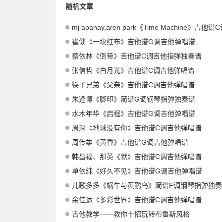
随机文章
mj apanay,aren park《Time Machine》吉他谱C调吉他弹
崔健《一块红布》吉他谱G调吉他弹唱谱
蔡依林《倒带》吉他谱C调吉他指弹独奏谱
张信哲《白月光》吉他谱C调吉他弹唱谱
筷子兄弟《父亲》吉他谱C调吉他弹唱谱
朱逢博《脚印》简谱G调钢琴指弹独奏谱
水木年华《启程》吉他谱G调吉他弹唱谱
周深《地球没有你》吉他谱C调吉他弹唱谱
周传雄《黄昏》吉他谱G调吉他弹唱谱
韩昌福、那英《默》吉他谱C调吉他弹唱谱
单依纯《好久不见》吉他谱G调吉他弹唱谱
儿歌多多《蜗牛与黄鹂鸟》简谱F调钢琴指弹独
余佳运《多彩世界》吉他谱C调吉他弹唱谱
吉他教学——教你十招玩转布鲁斯风格