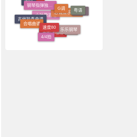
粤语
速度70
一根稻草吉他
速度80
2/4拍
合唱曲谱
乐乐钢琴
吉他独奏曲谱
志诚音乐吉他
小叶歌吉他
C调
4/4拍
吉他弹唱谱