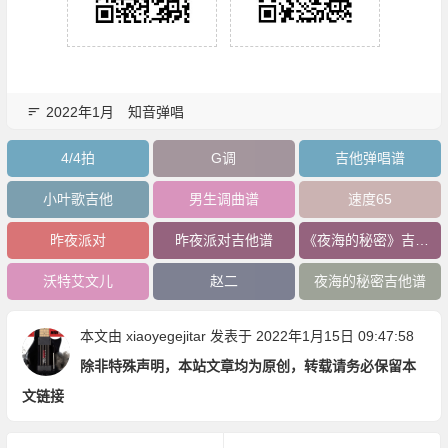
2022年1月
知音弹唱
4/4拍
G调
吉他弹唱谱
小叶歌吉他
男生调曲谱
速度65
昨夜派对
昨夜派对吉他谱
《夜海的秘密》吉他谱
沃特艾文儿
赵二
夜海的秘密吉他谱
本文由
xiaoyegejitar
发表于 2022年1月15日 09:47:58
除非特殊声明，本站文章均为原创，转载请务必保留本
文链接