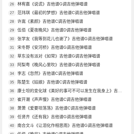
林宥嘉《说谎》吉他谱G调吉他弹唱谱
26
范玮琪《最初的梦想》吉他谱C调吉他弹唱谱
27
许嵩《素颜》吉他谱C调吉他弹唱谱
28
伍佰《夏夜晚风》吉他谱D调吉他弹唱谱
29
张学友《我等到花儿也谢了》吉他谱G调吉他弹唱谱
30
宋冬野《安河桥》吉他谱G调吉他弹唱谱
31
草东没有派对《如常》吉他谱G调吉他弹唱谱
32
阿梨粤《晚风心里吹》吉他谱G调吉他弹唱谱
33
李志《忽然》吉他谱C调吉他弹唱谱
34
陈楚生《姑娘》吉他谱C调吉他弹唱谱
35
康士坦的变化球《美好的事可不可以发生在我身上》吉他谱G调吉他弹唱谱
36
崔开潮《声声慢》吉他谱C调吉他弹唱谱
37
萧萧《爱要坦荡荡》吉他谱C调吉他弹唱谱
38
任贤齐《还有我》吉他谱G调吉他弹唱谱
39
南合文斗《让泪化作相思雨》吉他谱G调吉他弹唱谱
40