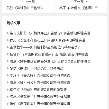
上一篇
下一篇
后弦《娃娃脸》吉他谱G调吉他弹唱谱
林子祥,叶倩文《选择》吉他谱G调吉他弹唱谱
随机文章
柴可夫斯基《天鹅湖序曲》吉他谱C调吉他指弹独奏谱
程志《长城永在我心上》简谱Eb调钢琴指弹独奏谱
吉他教学——如何控制好超高把位与持琴姿势？
任贤齐 《对面的女孩看过来》吉他谱C调吉他弹唱谱
周深《好好生活就是美好生活》吉他谱C调吉他弹唱谱
梦然《是你》吉他谱C调吉他弹唱谱
李玲玉《美人吟》吉他谱C调吉他弹唱谱
周深《触不可及》吉他谱C调吉他弹唱谱
崔伟立《战马》吉他谱C调吉他弹唱谱
陈琳《爱就爱了》吉他谱G调吉他弹唱谱
伍佰《夏夜晚风》吉他谱D调吉他弹唱谱