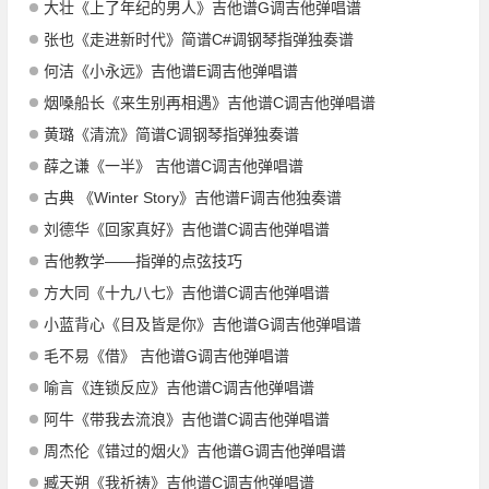
大壮《上了年纪的男人》吉他谱G调吉他弹唱谱
张也《走进新时代》简谱C#调钢琴指弹独奏谱
何洁《小永远》吉他谱E调吉他弹唱谱
烟嗓船长《来生别再相遇》吉他谱C调吉他弹唱谱
黄璐《清流》简谱C调钢琴指弹独奏谱
薛之谦《一半》 吉他谱C调吉他弹唱谱
古典 《Winter Story》吉他谱F调吉他独奏谱
刘德华《回家真好》吉他谱C调吉他弹唱谱
吉他教学——指弹的点弦技巧
方大同《十九八七》吉他谱C调吉他弹唱谱
小蓝背心《目及皆是你》吉他谱G调吉他弹唱谱
毛不易《借》 吉他谱G调吉他弹唱谱
喻言《连锁反应》吉他谱C调吉他弹唱谱
阿牛《带我去流浪》吉他谱C调吉他弹唱谱
周杰伦《错过的烟火》吉他谱G调吉他弹唱谱
臧天朔《我祈祷》吉他谱C调吉他弹唱谱