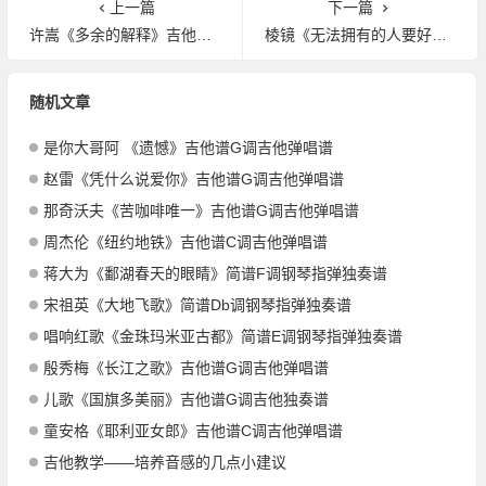
上一篇
下一篇
许嵩《多余的解释》吉他谱C调吉他弹唱谱
棱镜《无法拥有的人要好好道别》吉他谱G调吉他弹唱谱
随机文章
是你大哥阿 《遗憾》吉他谱G调吉他弹唱谱
赵雷《凭什么说爱你》吉他谱G调吉他弹唱谱
那奇沃夫《苦咖啡唯一》吉他谱G调吉他弹唱谱
周杰伦《纽约地铁》吉他谱C调吉他弹唱谱
蒋大为《鄱湖春天的眼睛》简谱F调钢琴指弹独奏谱
宋祖英《大地飞歌》简谱Db调钢琴指弹独奏谱
唱响红歌《金珠玛米亚古都》简谱E调钢琴指弹独奏谱
殷秀梅《长江之歌》吉他谱G调吉他弹唱谱
儿歌《国旗多美丽》吉他谱G调吉他独奏谱
童安格《耶利亚女郎》吉他谱C调吉他弹唱谱
吉他教学——培养音感的几点小建议