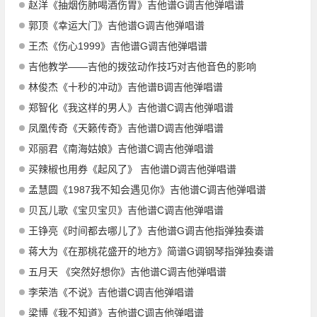
赵洋《抽烟伤肺喝酒伤胃》吉他谱G调吉他弹唱谱
郭顶《幸运大门》吉他谱G调吉他弹唱谱
王杰《伤心1999》吉他谱G调吉他弹唱谱
吉他教学——吉他的拨弦动作技巧对吉他音色的影响
林俊杰《十秒的冲动》吉他谱B调吉他弹唱谱
郑智化《我这样的男人》吉他谱C调吉他弹唱谱
凤凰传奇《天籁传奇》吉他谱D调吉他弹唱谱
邓丽君《南海姑娘》吉他谱C调吉他弹唱谱
买辣椒也用券《起风了》 吉他谱D调吉他弹唱谱
孟慧圆《1987我不知会遇见你》吉他谱C调吉他弹唱谱
贝瓦儿歌《宝贝宝贝》吉他谱C调吉他弹唱谱
王铮亮《时间都去哪儿了》吉他谱G调吉他指弹独奏谱
蒋大为《在那桃花盛开的地方》简谱G调钢琴指弹独奏谱
五月天 《突然好想你》吉他谱C调吉他弹唱谱
李荣浩《不说》吉他谱C调吉他弹唱谱
梁博《我不知道》吉他谱C调吉他弹唱谱