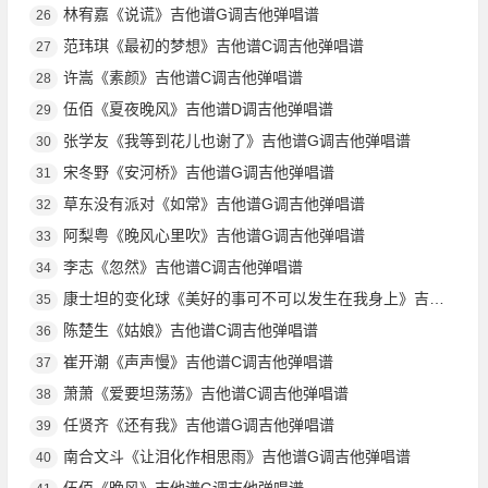
林宥嘉《说谎》吉他谱G调吉他弹唱谱
26
范玮琪《最初的梦想》吉他谱C调吉他弹唱谱
27
许嵩《素颜》吉他谱C调吉他弹唱谱
28
伍佰《夏夜晚风》吉他谱D调吉他弹唱谱
29
张学友《我等到花儿也谢了》吉他谱G调吉他弹唱谱
30
宋冬野《安河桥》吉他谱G调吉他弹唱谱
31
草东没有派对《如常》吉他谱G调吉他弹唱谱
32
阿梨粤《晚风心里吹》吉他谱G调吉他弹唱谱
33
李志《忽然》吉他谱C调吉他弹唱谱
34
康士坦的变化球《美好的事可不可以发生在我身上》吉他谱G调吉他弹唱谱
35
陈楚生《姑娘》吉他谱C调吉他弹唱谱
36
崔开潮《声声慢》吉他谱C调吉他弹唱谱
37
萧萧《爱要坦荡荡》吉他谱C调吉他弹唱谱
38
任贤齐《还有我》吉他谱G调吉他弹唱谱
39
南合文斗《让泪化作相思雨》吉他谱G调吉他弹唱谱
40